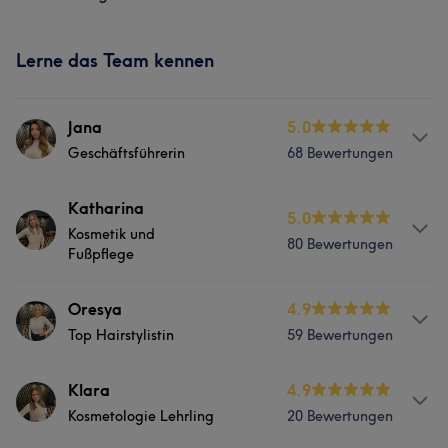
Lerne das Team kennen
Jana
5.0
Geschäftsführerin
68 Bewertungen
Info
Katharina
5.0
Kosmetik und
Staatlich geprüfte PMU Stylistin
80 Bewertungen
Fußpflege
Services
Info
Oresya
4.9
Friseur
Gesicht
Top Hairstylistin
59 Bewertungen
Über 15 Jahren Erfahrung im Bereich Fachkosmetik,
Hautgesundheit und medizinische Fußpflege. Staatlich
geprüfte Kosmetologin und Podologin
Info
Klara
4.9
Was unsere Kunden über Jana sagen
Kosmetologie Lehrling
20 Bewertungen
Spezialistin im Bereich Farb und Schnitttechnik. Eine
Services
Professionell
12
Kompetent
8
Erfahren
7
absolute Problemlöserin bei Farbkorrektur