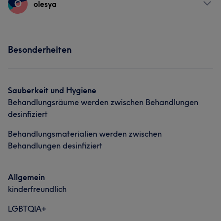
O
olesya
Körper
Friseur
Gesicht
Gesicht
Haarentfernung
Services
Besonderheiten
Was unsere Kunden über Sara sagen
Nägel
Sympathisch
10
Gründlich
7
Fürsorglich
5
Sauberkeit und Hygiene
Behandlungsräume werden zwischen Behandlungen
desinfiziert
Behandlungsmaterialien werden zwischen
Behandlungen desinfiziert
Allgemein
kinderfreundlich
LGBTQIA+