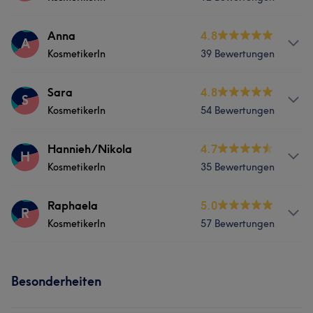
Services
Anna
4.8
A
KosmetikerIn
39 Bewertungen
Nägel
Körper
Friseur
Gesicht
Services
Sara
4.8
Massage
Haarentfernung
S
KosmetikerIn
54 Bewertungen
Nägel
Friseur
Gesicht
Massage
Ästhetische Medizin
Services
Hannieh/Nikola
4.7
Haarentfernung
Beratung und ganzheitliche Behandlungen
H
KosmetikerIn
35 Bewertungen
Nägel
Friseur
Gesicht
Massage
Services
Raphaela
5.0
Haarentfernung
Ästhetische Medizin
R
KosmetikerIn
57 Bewertungen
Nägel
Friseur
Gesicht
Massage
Beratung und ganzheitliche Behandlungen
Services
Haarentfernung
Besonderheiten
Nägel
Körper
Friseur
Gesicht