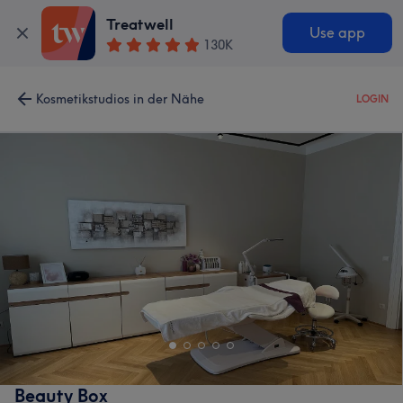
Treatwell
Use app
130K
Kosmetikstudios in der Nähe
LOGIN
Beauty Box