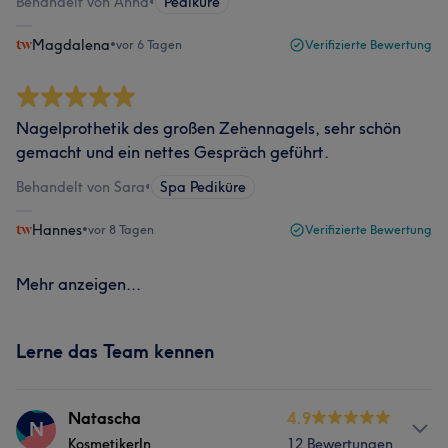
Behandelt von Anna
•
Pediküre
Magdalena
•
vor 6 Tagen
Verifizierte Bewertung
Nagelprothetik des großen Zehennagels, sehr schön
gemacht und ein nettes Gespräch geführt.
Behandelt von Sara
•
Spa Pediküre
Hannes
•
vor 8 Tagen
Verifizierte Bewertung
Mehr anzeigen...
Lerne das Team kennen
Natascha
4.9
N
KosmetikerIn
12 Bewertungen