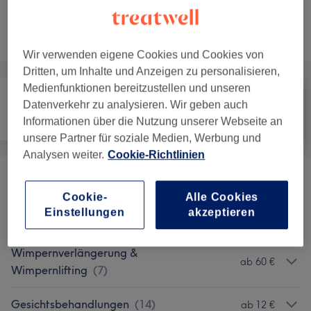
Nicht gefunden wonach du gesucht hast?
Alle Services
Wir verwenden eigene Cookies und Cookies von
Dritten, um Inhalte und Anzeigen zu personalisieren,
Medienfunktionen bereitzustellen und unseren
Datenverkehr zu analysieren. Wir geben auch
Haarentfernung
Gesicht
Massage
Informationen über die Nutzung unserer Webseite an
unsere Partner für soziale Medien, Werbung und
Analysen weiter.
Cookie-Richtlinien
Augenbrauen & Wimpern Färben
(
6
)
ab 12 €
Cookie-
Alle Cookies
Einstellungen
akzeptieren
Augenbrauen Formen & Design
(
3
)
ab 10 €
Wimpernverlängerung &
ab 60 €
Wimpernlifting
(
7
)
Gesichtsbehandlungen
(
14
)
ab 12 €