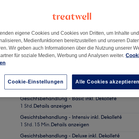
enden eigene Cookies und Cookies von Dritten, um Inhalte un
nalisieren, Medienfunktionen bereitzustellen und unseren Date
tria
,
2500
ren. Wir geben auch Informationen über die Nutzung unserer W
artner für soziale Medien, Werbung und Analysen weiter.
Cooki
ien
Gesichtsbehandlung - Express
Cookie-Einstellungen
Alle Cookies akzeptiere
30 Min.
Details anzeigen
Gesichtsbehandlung - Basic inkl. Dekolleté
1 Std.
Details anzeigen
Gesichtsbehandlung - Intensiv inkl. Dekolleté
1 Std. 15 Min.
Details anzeigen
Gesichtsbehandlung - Deluxe inkl. Dekolleté