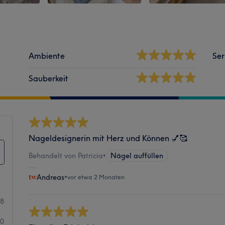
Ambiente
Ser
Sauberkeit
Nageldesignerin mit Herz und Können 💅🥰
Behandelt von Patricia
•
Nägel auffüllen
Andreas
•
vor etwa 2 Monaten
38
0