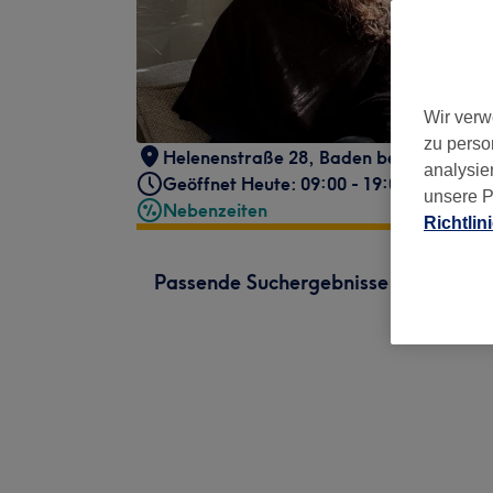
Wir verw
zu perso
Helenenstraße 28
,
Baden bei Wien
,
Aus
analysie
Geöffnet Heute: 09:00 - 19:00
unsere P
Nebenzeiten
Richtlin
Passende Suchergebnisse