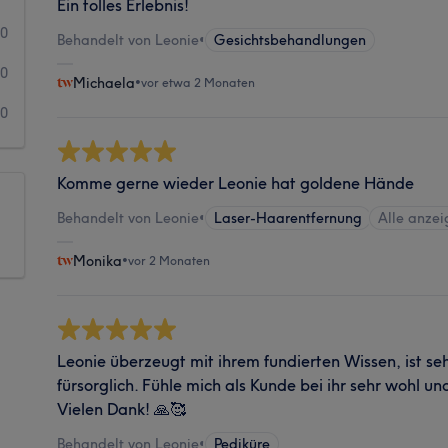
Ein tolles Erlebnis!
0
Behandelt von Leonie
•
Gesichtsbehandlungen
0
Michaela
•
vor etwa 2 Monaten
0
Komme gerne wieder Leonie hat goldene Hände
Behandelt von Leonie
•
Laser-Haarentfernung
Alle anze
Monika
•
vor 2 Monaten
Leonie überzeugt mit ihrem fundierten Wissen, ist s
fürsorglich. Fühle mich als Kunde bei ihr sehr wohl u
Vielen Dank! 🙏🥰
Behandelt von Leonie
•
Pediküre