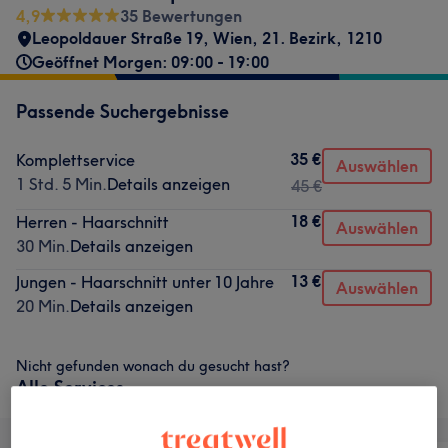
4,9
35 Bewertungen
Leopoldauer Straße 19
,
Wien, 21. Bezirk
,
1210
Geöffnet Morgen: 09:00 - 19:00
Passende Suchergebnisse
35 €
Komplettservice
Auswählen
1 Std. 5 Min.
Details anzeigen
45 €
18 €
Herren - Haarschnitt
Auswählen
30 Min.
Details anzeigen
13 €
Jungen - Haarschnitt unter 10 Jahre
Auswählen
20 Min.
Details anzeigen
Nicht gefunden wonach du gesucht hast?
Alle Services