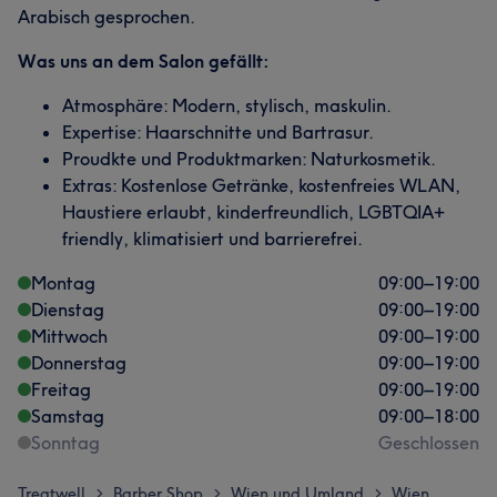
Arabisch gesprochen.
Was uns an dem Salon gefällt:
Atmosphäre: Modern, stylisch, maskulin.
Expertise: Haarschnitte und Bartrasur.
Proudkte und Produktmarken: Naturkosmetik.
Extras: Kostenlose Getränke, kostenfreies WLAN,
Haustiere erlaubt, kinderfreundlich, LGBTQIA+
friendly, klimatisiert und barrierefrei.
Montag
09:00
–
19:00
Dienstag
09:00
–
19:00
Mittwoch
09:00
–
19:00
Donnerstag
09:00
–
19:00
Freitag
09:00
–
19:00
Samstag
09:00
–
18:00
Sonntag
Geschlossen
Treatwell
Barber Shop
Wien und Umland
Wien
>
>
>