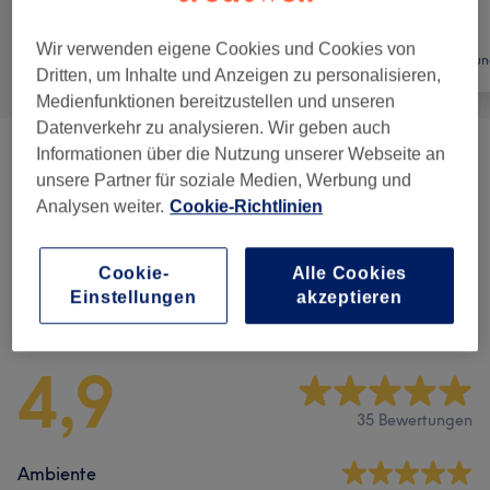
Wir verwenden eigene Cookies und Cookies von
Alle
Friseur
Haarentfernun
Dritten, um Inhalte und Anzeigen zu personalisieren,
Medienfunktionen bereitzustellen und unseren
Datenverkehr zu analysieren. Wir geben auch
Informationen über die Nutzung unserer Webseite an
Herren - Haarschnitte & Stylings
(
5
)
ab 10 €
unsere Partner für soziale Medien, Werbung und
Analysen weiter.
Cookie-Richtlinien
Kinder - Haarschnitte & Stylings
(
1
)
13 €
Cookie-
Alle Cookies
Einstellungen
akzeptieren
Salonbewertungen
4,9
35 Bewertungen
Ambiente