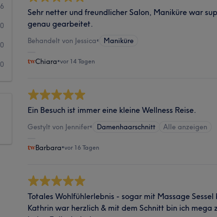
6
Sehr netter und freundlicher Salon, Maniküre war su
genau gearbeitet.
0
Behandelt von Jessica
•
Maniküre
0
Chiara
•
vor 14 Tagen
0
Ein Besuch ist immer eine kleine Wellness Reise.
Gestylt von Jennifer
•
Damenhaarschnitt
Alle anzeigen
Barbara
•
vor 16 Tagen
Totales Wohlfühlerlebnis - sogar mit Massage Sessel
Kathrin war herzlich & mit dem Schnitt bin ich mega 