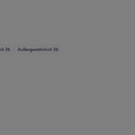
ch
36
Außergewöhnlich
36