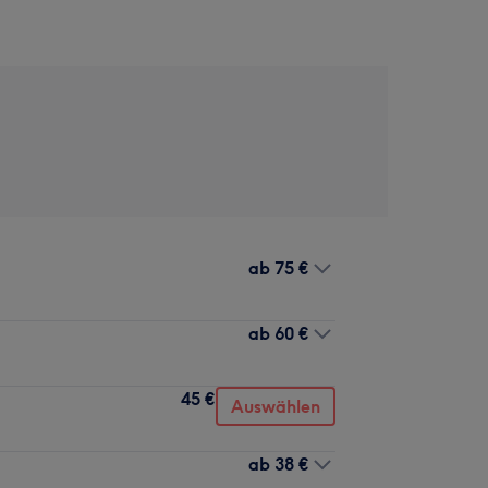
ab
75 €
ab
60 €
45 €
Auswählen
ab
38 €