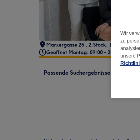
Wir verw
zu perso
Marxergasse 25
,
2.Stock
,
1030 Wien
,
1
analysie
Geöffnet Montag: 09:00 - 20:00
unsere P
Richtlin
Passende Suchergebnisse