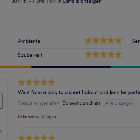
30 Min. - 1 Std. 15 Min.
Details anzeigen
Ambiente
Ser
Sauberkeit
Went from a long to a short haircut and Jennifer per
Gestylt von Jennifer
•
Damenhaarschnitt
Alle anzeigen
Petra
•
vor 5 Tagen
82