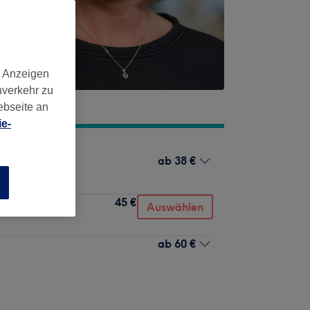
d Anzeigen
nverkehr zu
ebseite an
e-
ab
38 €
n
45 €
Auswählen
ab
60 €