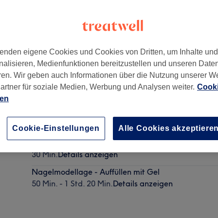
enden eigene Cookies und Cookies von Dritten, um Inhalte un
nalisieren, Medienfunktionen bereitzustellen und unseren Date
030
ren. Wir geben auch Informationen über die Nutzung unserer W
artner für soziale Medien, Werbung und Analysen weiter.
Cooki
ien
Maniküre mit Massage
30 Min. - 1 Std. 15 Min.
Details anzeigen
Cookie-Einstellungen
Alle Cookies akzeptiere
Nagelmodellage - Entfernen
30 Min.
Details anzeigen
Nagelmodellage - Auffüllen mit Gel
50 Min. - 1 Std. 20 Min.
Details anzeigen