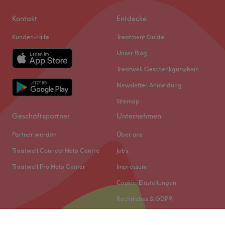
Kontakt
Entdecke
Kunden-Hilfe
Treatment Guide
Unser Blog
Treatwell Geschenkgutschein
Newsletter Anmeldung
Sitemap
Geschäftspartner
Unternehmen
Partner werden
Über uns
Treatwell Connect Help Centre
Jobs
Treatwell Pro Help Center
Impressum
Cookie-Einstellungen
Rechtliches & GDPR