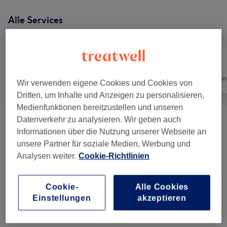
Alle Services
Alle
Friseur
Haarentfernun
Wir verwenden eigene Cookies und Cookies von
Dritten, um Inhalte und Anzeigen zu personalisieren,
Medienfunktionen bereitzustellen und unseren
Datenverkehr zu analysieren. Wir geben auch
Herren - Haarschnitte & Stylings
(
7
)
ab 10 €
Informationen über die Nutzung unserer Webseite an
unsere Partner für soziale Medien, Werbung und
Augenbrauen & Wimpernbehandlungen
(
1
)
7 €
Analysen weiter.
Cookie-Richtlinien
Herren Waxing
(
1
)
10 €
Cookie-
Alle Cookies
Einstellungen
akzeptieren
Kinder - Haarschnitte & Stylings
(
1
)
14 €