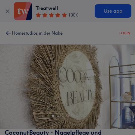
Treatwell
Use app
130K
Homestudios in der Nähe
LOGIN
CoconutBeauty - Nagelpflege und