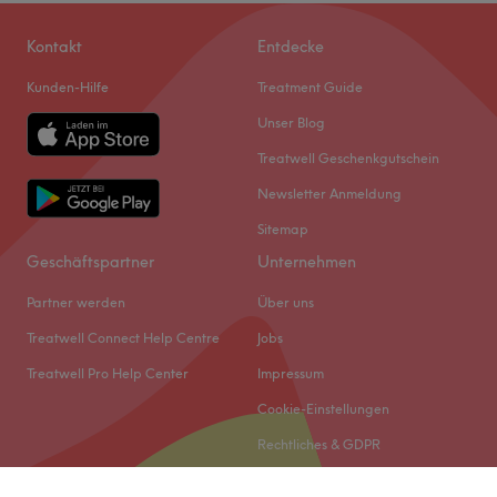
Kontakt
Entdecke
Kunden-Hilfe
Treatment Guide
Unser Blog
Treatwell Geschenkgutschein
Newsletter Anmeldung
Sitemap
Geschäftspartner
Unternehmen
Partner werden
Über uns
Treatwell Connect Help Centre
Jobs
Treatwell Pro Help Center
Impressum
Cookie-Einstellungen
Rechtliches & GDPR