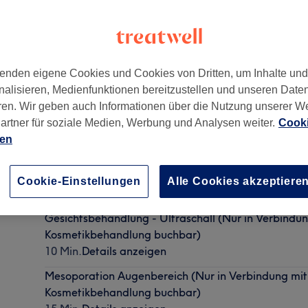
enden eigene Cookies und Cookies von Dritten, um Inhalte un
nalisieren, Medienfunktionen bereitzustellen und unseren Date
80 -
Gehört zu Cosmetic Lounge
ren. Wir geben auch Informationen über die Nutzung unserer W
artner für soziale Medien, Werbung und Analysen weiter.
Cooki
ien
Augenbrauen fassonieren (Nur in Verbindung mit ei
Kosmetikbehandlung buchbar)
Cookie-Einstellungen
Alle Cookies akzeptiere
15 Min.
Details anzeigen
Gesichtsbehandlung - Ultraschall (Nur in Verbindun
Kosmetikbehandlung buchbar)
10 Min.
Details anzeigen
Mesoporation Augenbereich (Nur in Verbindung mit
Kosmetikbehandlung buchbar)