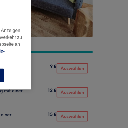
d Anzeigen
nverkehr zu
ebseite an
e-
9 €
ner
Auswählen
n
12 €
g mit einer
Auswählen
15 €
 einer
Auswählen