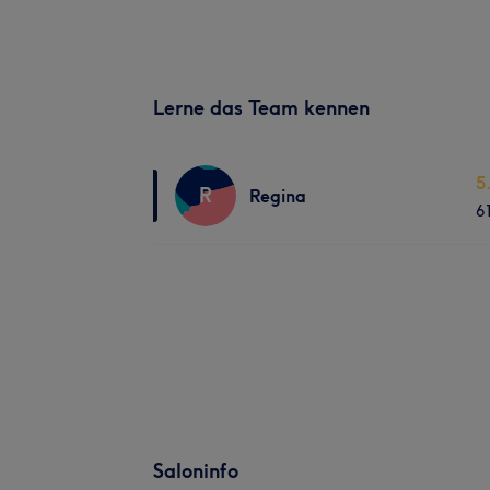
Lerne das Team kennen
5
R
Regina
6
Saloninfo