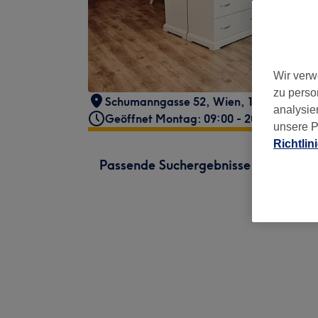
Wir verw
zu perso
Schumanngasse 52
,
Wien, 18. Bezirk
,
11
analysie
Geöffnet Montag: 09:00 - 20:00
unsere P
Richtlin
Passende Suchergebnisse