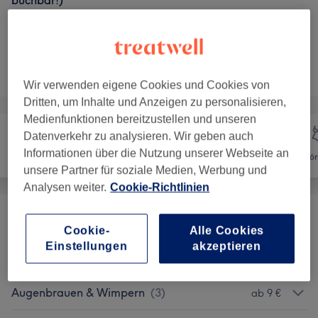
buchbar!)
10 Min.
Details anzeigen
Nicht gefunden wonach du gesucht hast?
Alle Services
Wir verwenden eigene Cookies und Cookies von
Dritten, um Inhalte und Anzeigen zu personalisieren,
Medienfunktionen bereitzustellen und unseren
Datenverkehr zu analysieren. Wir geben auch
Informationen über die Nutzung unserer Webseite an
Haarentfernung
Gesicht
Kör
unsere Partner für soziale Medien, Werbung und
Analysen weiter.
Cookie-Richtlinien
Gesichtsbehandlungen
(
14
)
ab 15 €
Cookie-
Alle Cookies
Einstellungen
akzeptieren
Extras Zur Gesichtsbehandlung
(
6
)
ab 12 €
Augenbrauen & Wimpern
(
3
)
ab 9 €