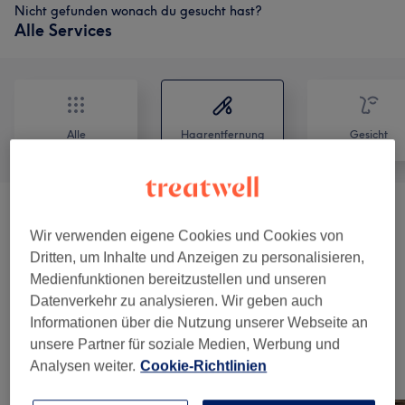
Nicht gefunden wonach du gesucht hast?
Alle Services
Alle
Haarentfernung
Gesicht
Laserepilation / Dauerhafte Haarentfernung
ab 15 €
Wir verwenden eigene Cookies und Cookies von
Damen
(
24
)
Dritten, um Inhalte und Anzeigen zu personalisieren,
Medienfunktionen bereitzustellen und unseren
Laserepilation / Dauerhafte
ab 20 €
Datenverkehr zu analysieren. Wir geben auch
Haarentfernung Herren
(
8
)
Informationen über die Nutzung unserer Webseite an
unsere Partner für soziale Medien, Werbung und
Analysen weiter.
Cookie-Richtlinien
Unsere Arbeit
Bild anklicken für weitere Details