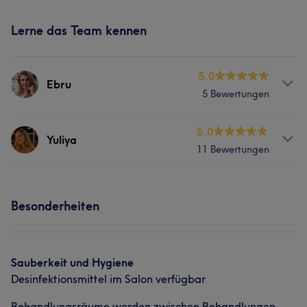
Lerne das Team kennen
5.0
Ebru
5 Bewertungen
Services
5.0
Yuliya
11 Bewertungen
Körper
Gesicht
Haarentfernung
Info
Portfolio
Besonderheiten
Durch professionelle Hautpflege schaffe ich Schönheit
und Selbstvertrauen. Ich arbeite sorgfältig, präzise und
mit viel Aufmerksamkeit für jeden einzelnen Kunden.
Sauberkeit und Hygiene
Services
Desinfektionsmittel im Salon verfügbar
Körper
Gesicht
Haarentfernung
Behandlungsräume werden zwischen Behandlungen