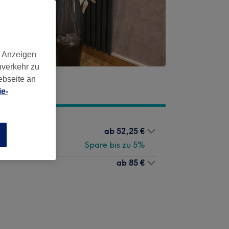
d Anzeigen
nverkehr zu
ebseite an
e-
ab
52,25 €
n
Spare bis zu 5%
ab
85 €