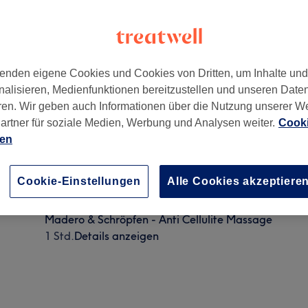
enden eigene Cookies und Cookies von Dritten, um Inhalte un
nalisieren, Medienfunktionen bereitzustellen und unseren Date
al Beauty
,
1.Bezirk, Wien
,
Der Raum ist klimatisiert
ren. Wir geben auch Informationen über die Nutzung unserer W
artner für soziale Medien, Werbung und Analysen weiter.
Cooki
ien
Sportmassage August- Aktion
Cookie-Einstellungen
Alle Cookies akzeptiere
30 Min. - 1 Std. 30 Min.
Details anzeigen
Madero & Schröpfen - Anti Cellulite Massage
1 Std.
Details anzeigen