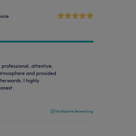
vice
professional, attentive,
e atmosphere and provided
fterwards. I highly
oonest.
Verifizierte Bewertung