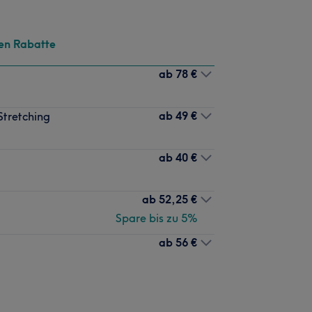
en Rabatte
ab
78 €
ab
49 €
Stretching
ab
40 €
ab
52,25 €
Spare bis zu 5%
ab
56 €