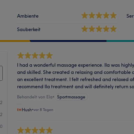
Ambiente
Ser
Sauberkeit
I had a wonderful massage experience. Ila was highly 
and skilled. She created a relaxing and comfortabl
an excellent treatment. I felt refreshed and relaxed a
recommend Ila treatment and will definitely return s
Behandelt von Ela
•
Sportmassage
22
Hush
•
vor 8 Tagen
2
0