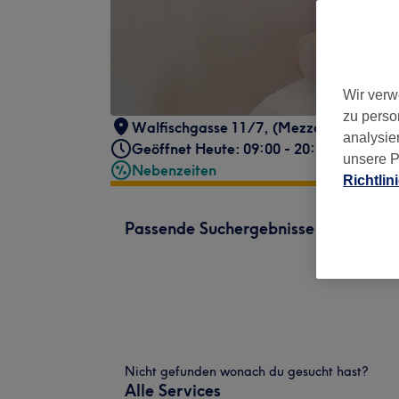
Wir verw
zu perso
Walfischgasse 11/7
,
(Mezzanin) bei Roy
analysie
Geöffnet Heute: 09:00 - 20:00
unsere P
Nebenzeiten
Richtlin
Passende Suchergebnisse
Nicht gefunden wonach du gesucht hast?
Alle Services