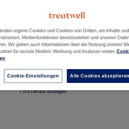
enden eigene Cookies und Cookies von Dritten, um Inhalte un
nalisieren, Medienfunktionen bereitzustellen und unseren Date
 1. Bezirk
,
1010
ren. Wir geben auch Informationen über die Nutzung unserer W
artner für soziale Medien, Werbung und Analysen weiter.
Cooki
ien
Anti Cellulite Massage bei Galina
1 Std. - 1 Std. 30 Min.
Details anzeigen
Cookie-Einstellungen
Alle Cookies akzeptiere
Anti Cellulite Massage
1 Std.
Details anzeigen