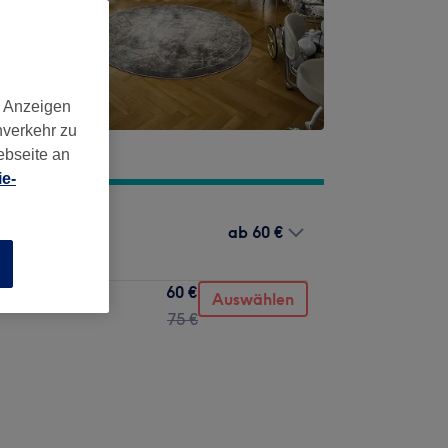
d Anzeigen
nverkehr zu
ebseite an
e-
ab
60 €
n
60 €
Auswählen
75 €