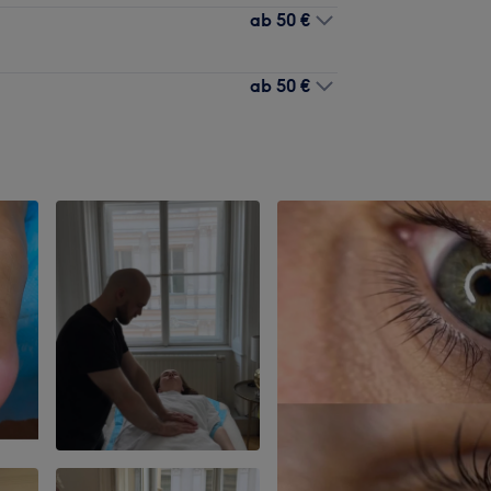
ab
50 €
ab
50 €