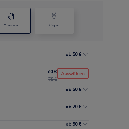
Massage
Körper
ab
50 €
60 €
Auswählen
75 €
ab
50 €
ab
70 €
ab
50 €