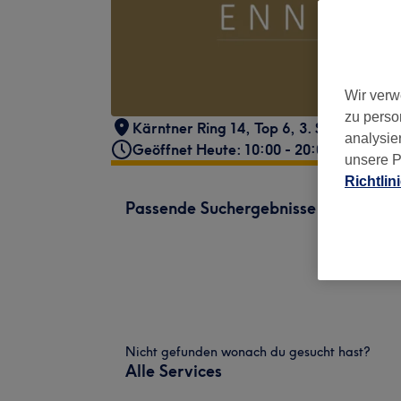
Wir verw
zu perso
Kärntner Ring 14, Top 6, 3. Stock
,
Wien,
analysie
Geöffnet Heute: 10:00 - 20:00
unsere P
Richtlin
Passende Suchergebnisse
Nicht gefunden wonach du gesucht hast?
Alle Services