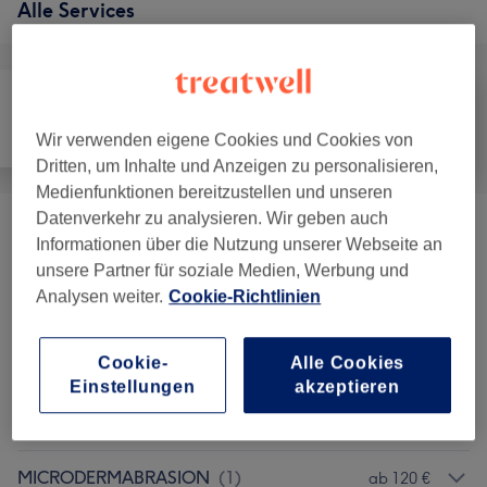
Alle Services
Alle
Haarentfernung
Gesicht
Wir verwenden eigene Cookies und Cookies von
Dritten, um Inhalte und Anzeigen zu personalisieren,
Medienfunktionen bereitzustellen und unseren
Datenverkehr zu analysieren. Wir geben auch
HYDRA BEAUTY Signature Facials
(
1
)
140 €
Informationen über die Nutzung unserer Webseite an
unsere Partner für soziale Medien, Werbung und
HYDRA BEAUTY Extra Deep Cleansing
Analysen weiter.
Cookie-Richtlinien
ab 150 €
Facials
(
1
)
Cookie-
Alle Cookies
HYDRA BEAUTY Resurfacing Facials
(
1
)
ab 140 €
Einstellungen
akzeptieren
MESOTHERAPY
(
1
)
ab 120 €
MICRODERMABRASION
(
1
)
ab 120 €