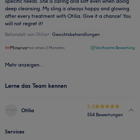
specific needs. She is caring and soft even when doing
deep cleansing. My sling is always happy and glowing
after every treatment with Otilia. Give it a chance! You
will not regret it!
Behandelt von Otilia
•
Gesichtsbehandlungen
Minerva
•
vor etwa 2 Monaten
Verifizierte Bewertung
Mehr anzeigen...
Lerne das Team kennen
5.0
Otilia
554 Bewertungen
Services