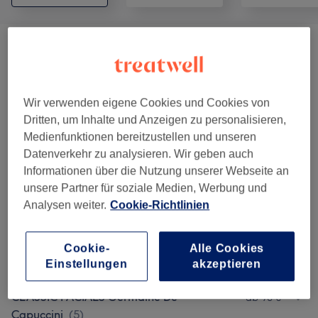
HYDRA BEAUTY Signature Facials
(
1
)
140 €
HYDRA BEAUTY Extra Deep Cleansing
ab 150 €
Wir verwenden eigene Cookies und Cookies von
Facials
(
1
)
Dritten, um Inhalte und Anzeigen zu personalisieren,
Medienfunktionen bereitzustellen und unseren
HYDRA BEAUTY Resurfacing Facials
(
1
)
ab 140 €
Datenverkehr zu analysieren. Wir geben auch
Informationen über die Nutzung unserer Webseite an
MESOTHERAPY
(
1
)
ab 120 €
unsere Partner für soziale Medien, Werbung und
Analysen weiter.
Cookie-Richtlinien
MICRODERMABRASION
(
1
)
ab 120 €
MICRONEEDLING Genosys
(
2
)
ab 140 €
Cookie-
Alle Cookies
Einstellungen
akzeptieren
KLASSISCHE GESICHTSBEHANDLUNGEN /
CLASSIC FACIALS Germaine De
ab 90 €
Capuccini
(
5
)