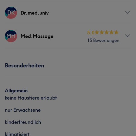
Services
DK
Dr.med.univ
Körper
Massage
Services
5.0
MH
Med.Massage
15 Bewertungen
Körper
Massage
Services
Besonderheiten
Massage
Allgemein
keine Haustiere erlaubt
nur Erwachsene
kinderfreundlich
klimatisiert