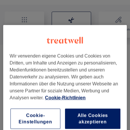
Alle
Friseur
Haarentfernun
Umformung- Dauerwelle
(
1
)
Wir verwenden eigene Cookies und Cookies von
36 €
Dritten, um Inhalte und Anzeigen zu personalisieren,
Medienfunktionen bereitzustellen und unseren
Damen - Haarschnitte & Stylings
(
4
)
ab 1,50 €
Datenverkehr zu analysieren. Wir geben auch
Informationen über die Nutzung unserer Webseite an
Damen - Farbe & Coloration
(
10
)
ab 8 €
unsere Partner für soziale Medien, Werbung und
Analysen weiter.
Cookie-Richtlinien
Herren - Haarschnitte & Stylings
(
6
)
ab 13 €
Kinder - Trockenhaarschnitte & Stylings ( BIS
Cookie-
Alle Cookies
ab 15 €
12 JAHRE )
(
2
)
Einstellungen
akzeptieren