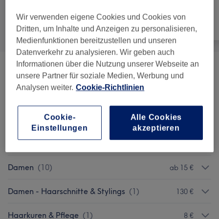
Wir verwenden eigene Cookies und Cookies von
Alle
Friseur
Nägel
Dritten, um Inhalte und Anzeigen zu personalisieren,
Medienfunktionen bereitzustellen und unseren
Datenverkehr zu analysieren. Wir geben auch
Informationen über die Nutzung unserer Webseite an
Coloration & Farbe
(
5
)
ab 53 €
unsere Partner für soziale Medien, Werbung und
Analysen weiter.
Cookie-Richtlinien
Herren
(
7
)
ab 10 €
Cookie-
Alle Cookies
Kinder
(
1
)
15 €
Einstellungen
akzeptieren
Kosmetik
(
9
)
ab 7 €
Damen
(
10
)
ab 15 €
Damen - Haarschnitte & Stylings
(
1
)
130 €
Haarkuren & Pflege
(
1
)
8 €