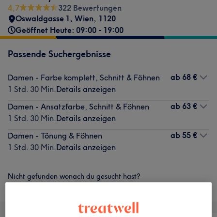
4,7
322 Bewertungen
Oswaldgasse 1
,
Wien
,
1120
Geöffnet Heute: 09:00 - 19:00
Passende Suchergebnisse
ab
68 €
Damen - Farbe komplett, Schnitt & Föhnen
1 Std. 30 Min.
Details anzeigen
ab
63 €
Damen - Ansatzfarbe, Schnitt & Föhnen
1 Std. 30 Min.
Details anzeigen
ab
55 €
Damen - Tönung & Föhnen
1 Std. 30 Min.
Details anzeigen
Nicht gefunden wonach du gesucht hast?
Alle Services