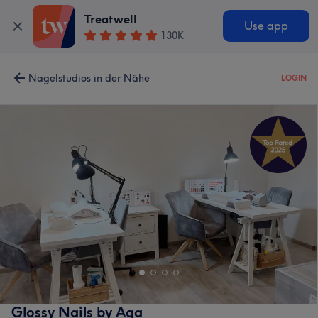
Treatwell
Use app
130K
Nagelstudios in der Nähe
LOGIN
Glossy Nails by Aga