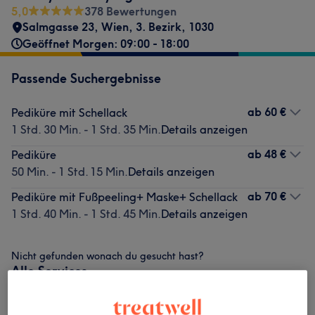
5,0
378 Bewertungen
Salmgasse 23
,
Wien, 3. Bezirk
,
1030
Geöffnet Morgen: 09:00 - 18:00
Passende Suchergebnisse
ab
60 €
Pediküre mit Schellack
1 Std. 30 Min. - 1 Std. 35 Min.
Details anzeigen
ab
48 €
Pediküre
50 Min. - 1 Std. 15 Min.
Details anzeigen
ab
70 €
Pediküre mit Fußpeeling+ Maske+ Schellack
1 Std. 40 Min. - 1 Std. 45 Min.
Details anzeigen
Nicht gefunden wonach du gesucht hast?
Alle Services