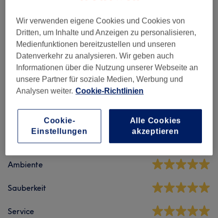
Pediküre
(
4
)
ab 42 €
Wir verwenden eigene Cookies und Cookies von
Maniküre
(
10
)
ab 10 €
Dritten, um Inhalte und Anzeigen zu personalisieren,
Medienfunktionen bereitzustellen und unseren
Nagelmodellage
(
9
)
ab 7 €
Datenverkehr zu analysieren. Wir geben auch
Informationen über die Nutzung unserer Webseite an
unsere Partner für soziale Medien, Werbung und
Salonbewertungen
Analysen weiter.
Cookie-Richtlinien
5,0
Cookie-
Alle Cookies
Einstellungen
akzeptieren
378 Bewertungen
Ambiente
Sauberkeit
Service