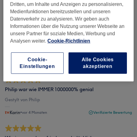
Dritten, um Inhalte und Anzeigen zu personalisieren,
Bewertungen filtern
Medienfunktionen bereitzustellen und unseren
Datenverkehr zu analysieren. Wir geben auch
Informationen über die Nutzung unserer Webseite an
Bewertung
Nach Sternen filtern
unsere Partner für soziale Medien, Werbung und
Analysen weiter.
Cookie-Richtlinien
Verifizierte Bewertungen
Geschrieben von unseren Kunden, damit du weißt, was
Cookie-
Alle Cookies
dich in jedem Salon erwartet.
Einstellungen
akzeptieren
Philip war wie IMMER 1000000% genial
Gestylt von Philip
Karin
•
vor 4 Monaten
Verifizierte Bewertung