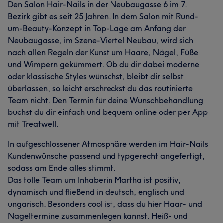
Den Salon Hair-Nails in der Neubaugasse 6 im 7.
Bezirk gibt es seit 25 Jahren. In dem Salon mit Rund-
Was unsere Kunden über Martha sagen
um-Beauty-Konzept in Top-Lage am Anfang der
Neubaugasse, im Szene-Viertel Neubau, wird sich
Professionell
20
Kompetent
15
Erfahren
8
nach allen Regeln der Kunst um Haare, Nägel, Füße
und Wimpern gekümmert. Ob du dir dabei moderne
Talentiert
7
oder klassische Styles wünschst, bleibt dir selbst
überlassen, so leicht erschreckst du das routinierte
Team nicht. Den Termin für deine Wunschbehandlung
buchst du dir einfach und bequem online oder per App
mit Treatwell.
In aufgeschlossener Atmosphäre werden im Hair-Nails
Kundenwünsche passend und typgerecht angefertigt,
sodass am Ende alles stimmt.
Das tolle Team um Inhaberin Martha ist positiv,
dynamisch und fließend in deutsch, englisch und
ungarisch. Besonders cool ist, dass du hier Haar- und
Nageltermine zusammenlegen kannst. Heiß- und