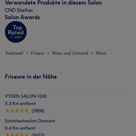
Verwendete Produkte in diesem Salon
Was unsere Kunden über Selina sagen
CND Shellac
Salon Awards
Kompetent
9
Talentiert
8
Herzlich
8
Außergewöhnlich
8
Treatwell
Friseur
Wien und Umland
Wien
>
>
>
Friseure in der Nähe
VYDEN SALON 1060
0,3 Km entfernt
(5858)
Schönheitssalon Diamant
0,4 Km entfernt
(5652)