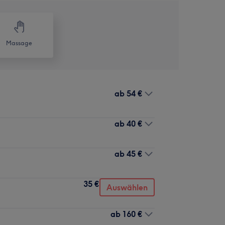
Massage
ab
54 €
ab
40 €
ab
45 €
35 €
Auswählen
ab
160 €