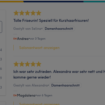
Tolle Friseurin! Speziell für Kurzhaarfrisuren!
Gestylt von Selina
•
Damenhaarschnitt
Andrea
•
vor 3 Tagen
Salonantwort anzeigen
74
43
36
Ich war sehr zufrieden. Alexandra war sehr nett und h
komme gerne wieder!
19
Gestylt von Alexandra
•
Damenhaarschnitt
13
Magdalena
•
vor 6 Tagen
Salonantwort anzeigen