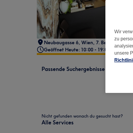
Wir verw
zu perso
Neubaugasse 6
,
Wien, 7. Bezirk
,
1070
analysie
Geöffnet Heute: 10:00 - 19:00
unsere P
Richtlin
Passende Suchergebnisse
Nicht gefunden wonach du gesucht hast?
Alle Services