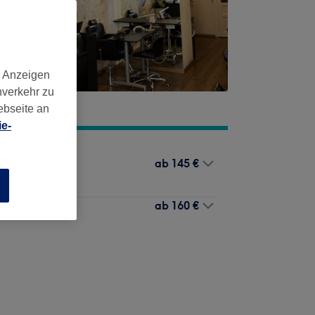
d Anzeigen
nverkehr zu
ebseite an
e-
ab
145 €
n
ab
160 €