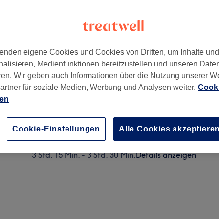
enden eigene Cookies und Cookies von Dritten, um Inhalte un
nalisieren, Medienfunktionen bereitzustellen und unseren Date
ren. Wir geben auch Informationen über die Nutzung unserer W
artner für soziale Medien, Werbung und Analysen weiter.
Cooki
ien
Damen - Dauerwelle, Schnitt & Föhnen
2 Std. - 3 Std.
Details anzeigen
Cookie-Einstellungen
Alle Cookies akzeptiere
Damen - Keratinbehandlung, Schnitt & Föhnen
3 Std. 15 Min. - 3 Std. 30 Min.
Details anzeigen