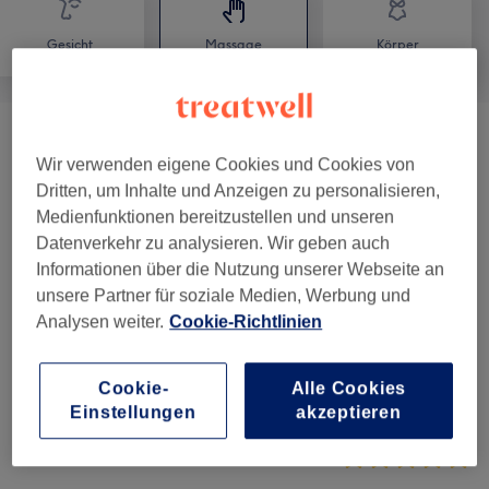
Gesicht
Massage
Körper
Gesichtsbehandlungen
(
1
)
ab 190 €
Wir verwenden eigene Cookies und Cookies von
Dritten, um Inhalte und Anzeigen zu personalisieren,
Zubuchbare Extras
(
2
)
ab 25 €
Medienfunktionen bereitzustellen und unseren
Datenverkehr zu analysieren. Wir geben auch
Informationen über die Nutzung unserer Webseite an
Salonbewertungen
unsere Partner für soziale Medien, Werbung und
Analysen weiter.
Cookie-Richtlinien
5,0
Cookie-
Alle Cookies
17 Bewertungen
Einstellungen
akzeptieren
Ambiente