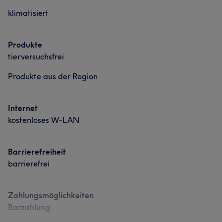
klimatisiert
Produkte
tierversuchsfrei
Produkte aus der Region
Was unsere Kunden über Marco sagen
Internet
kostenloses W-LAN
Professionell
32
Kompetent
18
Sympathisch
15
Erfahren
13
Barrierefreiheit
barrierefrei
Zahlungsmöglichkeiten
Barzahlung