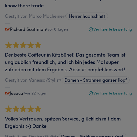
know there trade
Gestylt von Marco Macheiner
•
Herrenhaarschnitt
Richard Scattman
•
vor 8 Tagen
Verifizierte Bewertung
Der beste Coiffeur in Kitzbühel! Das gesamte Team ist
unglaublich freundlich, und ich bin jedes Mal super
zufrieden mit dem Ergebnis. Absolut empfehlenswert!
Gestylt von Vanessa/Stylist
•
Damen - Strähnen ganzer Kopf
Jessica
•
vor 22 Tagen
Verifizierte Bewertung
Volles Vertrauen, spitzen Service, glücklich mit dem
Ergebnis :-) Danke
Gestylt von Denise/Stylist
•
Damen - Strähnen ganzer Kopf