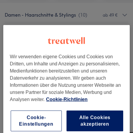
Damen - Haarschnitte & Stylings
(
10
)
ab 49 €
Damen - Coloration, Schnitt & Föhnen
(
17
)
ab 12 €
Haarkuren & Pflege
(
2
)
ab 12 €
Wir verwenden eigene Cookies und Cookies von
Herren - Haarschnitte & Stylings
(
2
)
ab 34 €
Dritten, um Inhalte und Anzeigen zu personalisieren,
Medienfunktionen bereitzustellen und unseren
Herren - Farbe, Schnitt & Föhnen
(
1
)
74,50 €
Datenverkehr zu analysieren. Wir geben auch
Informationen über die Nutzung unserer Webseite an
Augenbrauen & Wimpernbehandlungen
(
6
)
ab 12 €
unsere Partner für soziale Medien, Werbung und
Analysen weiter.
Cookie-Richtlinien
Maniküre & Pediküre
(
3
)
ab 9 €
Cookie-
Alle Cookies
Unsere Arbeit
Einstellungen
akzeptieren
Bild anklicken für weitere Details