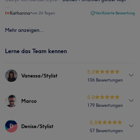
Katharina
•
vor 26 Tagen
Verifizierte Bewertung
Mehr anzeigen...
Lerne das Team kennen
5.0
Vanessa/Stylist
106 Bewertungen
Services
5.0
Marco
179 Bewertungen
Nägel
Friseur
Gesicht
Services
5.0
D
Denise/Stylist
Was unsere Kunden über Vanessa/Stylist sagen
57 Bewertungen
Friseur
Gesicht