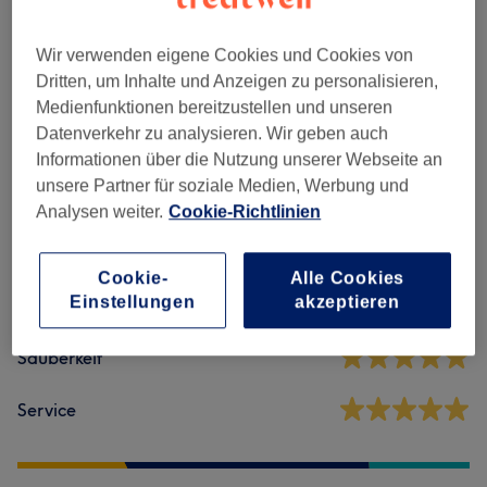
Maniküre & Pediküre
(
8
)
ab 0,10 €
Wir verwenden eigene Cookies und Cookies von
Dritten, um Inhalte und Anzeigen zu personalisieren,
Medienfunktionen bereitzustellen und unseren
Salonbewertungen
Datenverkehr zu analysieren. Wir geben auch
Informationen über die Nutzung unserer Webseite an
unsere Partner für soziale Medien, Werbung und
4,8
Analysen weiter.
Cookie-Richtlinien
71 Bewertungen
Cookie-
Alle Cookies
Einstellungen
akzeptieren
Ambiente
Sauberkeit
Service