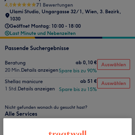
4,8
71 Bewertungen
Ulami Studio, Ungargasse 32/1
,
Wien, 3. Bezirk
,
1030
Geöffnet Montag: 10:00 - 18:00
Last Minute und Nebenzeiten
Passende Suchergebnisse
ab
0,10 €
Beratung
Auswählen
20 Min.
Details anzeigen
Spare bis zu 90%
ab
51 €
Shellac manicure
Auswählen
1 Std.
Details anzeigen
Spare bis zu 15%
Nicht gefunden wonach du gesucht hast?
Alle Services
Nagelmodellage
(
10
)
ab 20 €