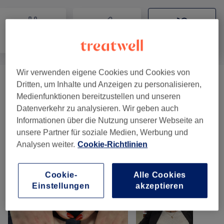
Nägel
Haarentfernung
Gesicht
Wir verwenden eigene Cookies und Cookies von
Dritten, um Inhalte und Anzeigen zu personalisieren,
Augenbrauen & Wimpernbehandlungen
ab 8 €
Medienfunktionen bereitzustellen und unseren
Damen
(
3
)
Datenverkehr zu analysieren. Wir geben auch
Informationen über die Nutzung unserer Webseite an
Gesichtsbehandlungen Damen
(
3
)
ab 60 €
unsere Partner für soziale Medien, Werbung und
Analysen weiter.
Cookie-Richtlinien
Unsere Arbeit
Bild anklicken für weitere Details
Cookie-
Alle Cookies
Einstellungen
akzeptieren