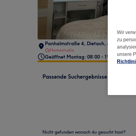
Wir verw
zu perso
Panhalmstraße 4
,
Dietach
,
4407
analysie
Homestudio
unsere P
Geöffnet Montag: 08:00 - 19:30
Richtlin
Passende Suchergebnisse
Nicht gefunden wonach du gesucht hast?