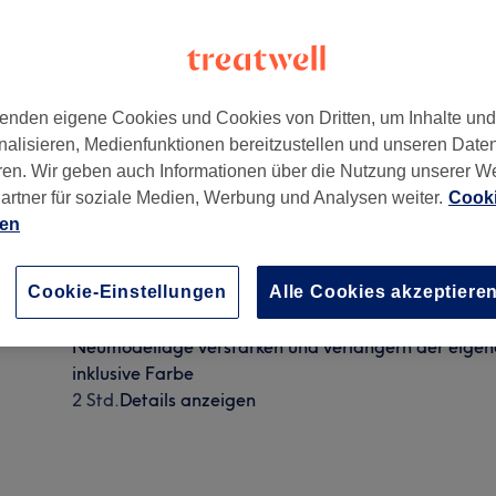
enden eigene Cookies und Cookies von Dritten, um Inhalte un
nalisieren, Medienfunktionen bereitzustellen und unseren Date
ren. Wir geben auch Informationen über die Nutzung unserer W
artner für soziale Medien, Werbung und Analysen weiter.
Cooki
ien
Naturnagelverstärken mit Gel
Cookie-Einstellungen
Alle Cookies akzeptiere
1 Std. 30 Min.
Details anzeigen
Neumodellage verstärken und verlängern der eigen
inklusive Farbe
2 Std.
Details anzeigen