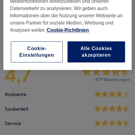
Medienfunktionen bereitzustellen und unseren
Massagen
(
5
)
Datenverkehr zu analysieren. Wir geben auch
ab 35 €
Informationen über die Nutzung unserer Webseite an
unsere Partner für soziale Medien, Werbung und
Fussreflexzonen-Massage
(
1
)
ab 35 €
Analysen weiter.
Cookie-Richtlinien
Salonbewertungen
Cookie-
Alle Cookies
Einstellungen
akzeptieren
4,7
1879 Bewertungen
Ambiente
Sauberkeit
Service