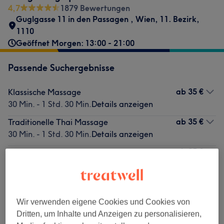
4,7
1879 Bewertungen
Guglgasse 11 in den Passagen
,
Wien, 11. Bezirk
,
1110
Geöffnet Morgen: 13:00 - 21:00
Passende Suchergebnisse
ab
35 €
Klassische Massage
30 Min. - 1 Std. 30 Min.
Details anzeigen
ab
35 €
Traditionelle Thai Massage
30 Min. - 1 Std. 30 Min.
Details anzeigen
ab
35 €
Chinesische Akupressur Massage
30 Min. - 1 Std. 30 Min.
Details anzeigen
Nicht gefunden wonach du gesucht hast?
Wir verwenden eigene Cookies und Cookies von
Alle Services
Dritten, um Inhalte und Anzeigen zu personalisieren,