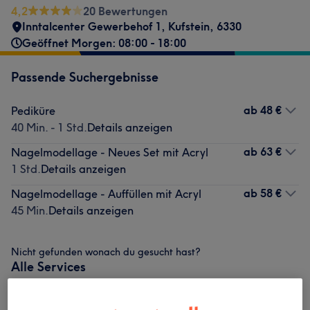
4,2
20 Bewertungen
Inntalcenter Gewerbehof 1
,
Kufstein
,
6330
Geöffnet Morgen: 08:00 - 18:00
Passende Suchergebnisse
ab
48 €
Pediküre
40 Min. - 1 Std.
Details anzeigen
ab
63 €
Nagelmodellage - Neues Set mit Acryl
1 Std.
Details anzeigen
ab
58 €
Nagelmodellage - Auffüllen mit Acryl
45 Min.
Details anzeigen
Nicht gefunden wonach du gesucht hast?
Alle Services