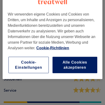
Nagelmodellage
(
4
)
ab 0,50 €
Maniküre & Pediküre
(
3
)
ab 5 €
Wir verwenden eigene Cookies und Cookies von
Dritten, um Inhalte und Anzeigen zu personalisieren,
Medienfunktionen bereitzustellen und unseren
Salonbewertungen
Datenverkehr zu analysieren. Wir geben auch
Informationen über die Nutzung unserer Webseite an
unsere Partner für soziale Medien, Werbung und
4,2
Analysen weiter.
Cookie-Richtlinien
20 Bewertungen
Cookie-
Alle Cookies
Ambiente
Einstellungen
akzeptieren
Sauberkeit
Service