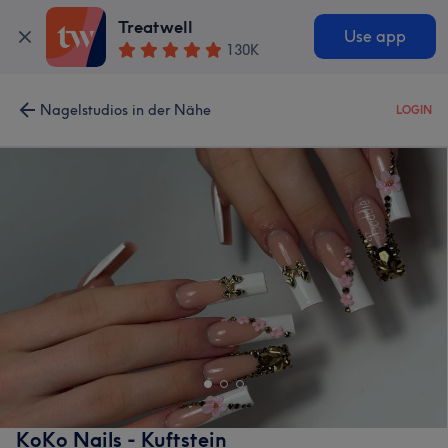
Treatwell
Use app
130K
Nagelstudios in der Nähe
LOGIN
KoKo Nails - Kuftstein