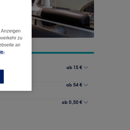
d Anzeigen
nverkehr zu
ebseite an
e-
ab
15 €
n
ab
54 €
ab
0,50 €