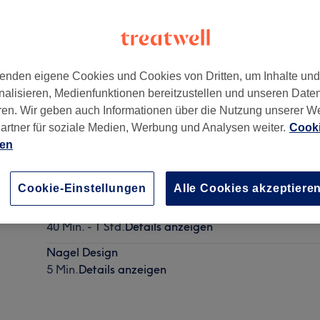
enden eigene Cookies und Cookies von Dritten, um Inhalte un
nalisieren, Medienfunktionen bereitzustellen und unseren Date
ren. Wir geben auch Informationen über die Nutzung unserer W
artner für soziale Medien, Werbung und Analysen weiter.
Cooki
ien
Entfernen von Altem-Set
15 Min. - 40 Min.
Details anzeigen
Cookie-Einstellungen
Alle Cookies akzeptiere
Pediküre - inkl. Shellac
40 Min. - 1 Std.
Details anzeigen
Nagel Design
5 Min.
Details anzeigen