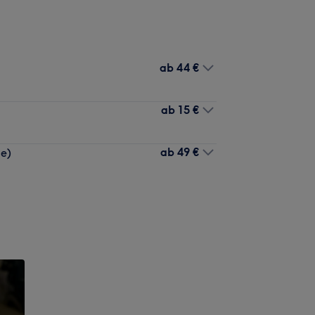
ab
44 €
ab
15 €
ab
49 €
ge)