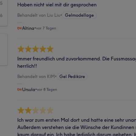
45
Haben nicht viel mit dir gesprochen
Behandelt von Liu Liu
•
Gelmodellage
56
Altina
•
vor 7 Tagen
Immer freundlich und zuvorkommend. Die Fussmassag
herrlich!!
Behandelt von KIM
•
Gel Pediküre
Ursula
•
vor 8 Tagen
Ich war zum ersten Mal dort und hatte eine sehr un
Außerdem verstehen sie die Wünsche der Kundinnen 
kaum darauf ein. Ich habe lediglich darum gebeten,