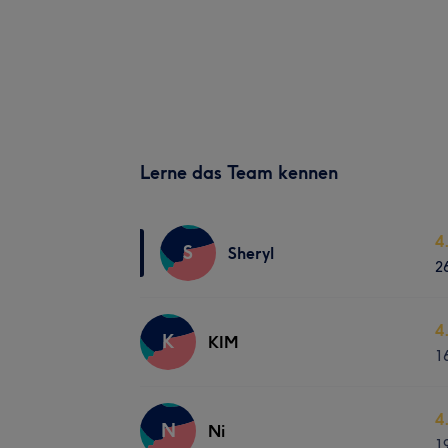
Lerne das Team kennen
4
S
Sheryl
2
4
K
KIM
1
4
N
Ni
1