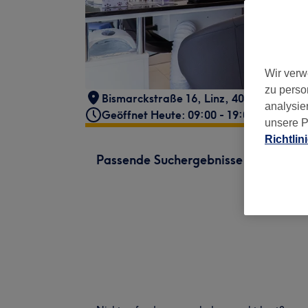
Wir verw
zu perso
Bismarckstraße 16, Linz
,
4020
analysie
Geöffnet Heute: 09:00 - 19:00
unsere P
Richtlin
Passende Suchergebnisse