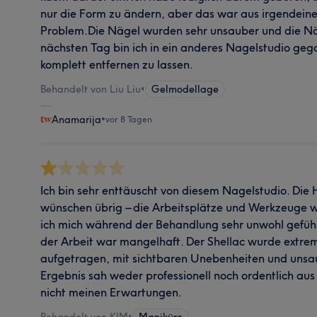
nur die Form zu ändern, aber das war aus irgendei
Problem.Die Nägel wurden sehr unsauber und die Näg
nächsten Tag bin ich in ein anderes Nagelstudio ge
komplett entfernen zu lassen.
Behandelt von Liu Liu
•
Gelmodellage
Anamarija
•
vor 8 Tagen
Ich bin sehr enttäuscht von diesem Nagelstudio. Die H
wünschen übrig – die Arbeitsplätze und Werkzeuge w
ich mich während der Behandlung sehr unwohl gefühl
der Arbeit war mangelhaft. Der Shellac wurde extr
aufgetragen, mit sichtbaren Unebenheiten und uns
Ergebnis sah weder professionell noch ordentlich au
nicht meinen Erwartungen.
Behandelt von KIM
•
Maniküre