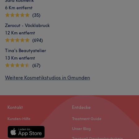
Sara Kosmetik
6 Km entfernt
(35)
Zerocut - Vöcklabruck
12 Km entfernt
(694)
Tina's Beautyatelier
13 Km entfernt
(67)
Weitere Kosmetikstudios in Gmunden
Kontakt
Entdecke
Kunden-Hilfe
Treatment Guide
Unser Blog
Treatwell Geschenkgutschein