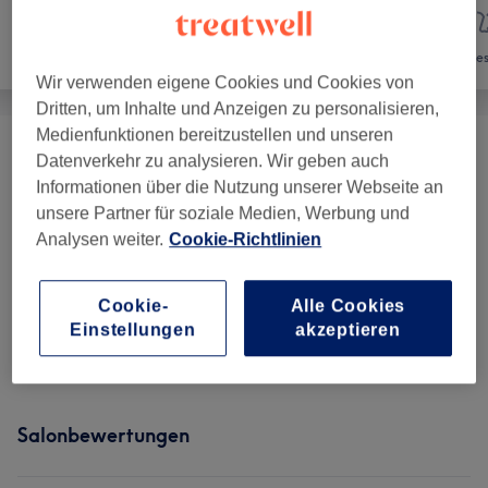
Nägel
Haarentfernung
Ges
Wir verwenden eigene Cookies und Cookies von
Dritten, um Inhalte und Anzeigen zu personalisieren,
Medienfunktionen bereitzustellen und unseren
DAUERHAFTE HAARENTFERNUNG -
Datenverkehr zu analysieren. Wir geben auch
ab 25 €
HERREN
(
15
)
Informationen über die Nutzung unserer Webseite an
unsere Partner für soziale Medien, Werbung und
DAUERHAFTE HAARENTFERNUNG -
Analysen weiter.
Cookie-Richtlinien
ab 34 €
DAMEN
(
12
)
Cookie-
Alle Cookies
HAARENTFERNUNG MIT
Einstellungen
akzeptieren
ab 6 €
WARMWACHS
(
14
)
Salonbewertungen