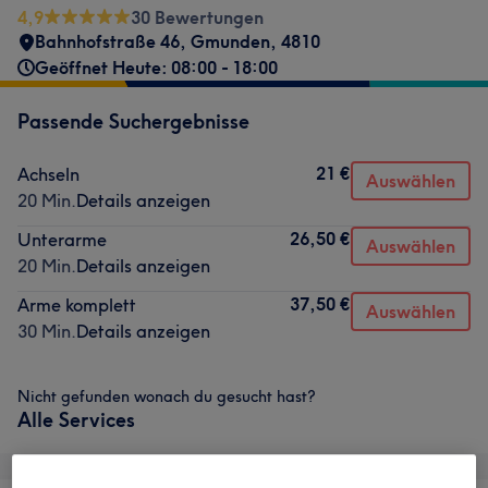
4,9
30 Bewertungen
Bahnhofstraße 46
,
Gmunden
,
4810
Geöffnet Heute: 08:00 - 18:00
Passende Suchergebnisse
21 €
Achseln
Auswählen
20 Min.
Details anzeigen
26,50 €
Unterarme
Auswählen
20 Min.
Details anzeigen
37,50 €
Arme komplett
Auswählen
30 Min.
Details anzeigen
Nicht gefunden wonach du gesucht hast?
Alle Services