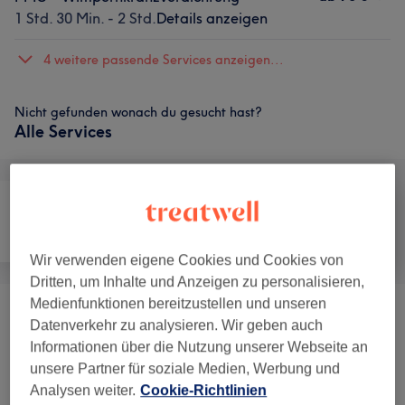
1 Std. 30 Min. - 2 Std.
Details anzeigen
4 weitere passende Services anzeigen...
Nicht gefunden wonach du gesucht hast?
Alle Services
Nägel
Haarentfernung
Gesicht
Wir verwenden eigene Cookies und Cookies von
Dritten, um Inhalte und Anzeigen zu personalisieren,
Medienfunktionen bereitzustellen und unseren
Gesichtsbehandlungen
(
17
)
ab 1 €
Datenverkehr zu analysieren. Wir geben auch
Informationen über die Nutzung unserer Webseite an
Permanent Make-Up
(
10
)
ab 1 €
unsere Partner für soziale Medien, Werbung und
Analysen weiter.
Cookie-Richtlinien