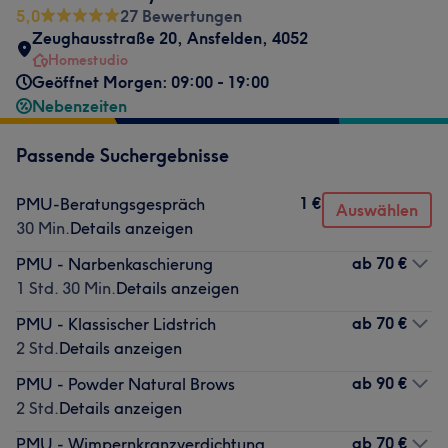
5,0
27 Bewertungen
Zeughausstraße 20
,
Ansfelden
,
4052
Homestudio
Geöffnet Morgen: 09:00 - 19:00
Nebenzeiten
Passende Suchergebnisse
1 €
PMU-Beratungsgespräch
Auswählen
30 Min.
Details anzeigen
ab
70 €
PMU - Narbenkaschierung
1 Std. 30 Min.
Details anzeigen
ab
70 €
PMU - Klassischer Lidstrich
2 Std.
Details anzeigen
ab
90 €
PMU - Powder Natural Brows
2 Std.
Details anzeigen
ab
70 €
PMU - Wimpernkranzverdichtung