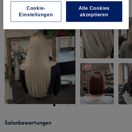
Unsere Arbeit
Cookie-
Alle Cookies
Bild anklicken für weitere Details
Einstellungen
akzeptieren
Salonbewertungen