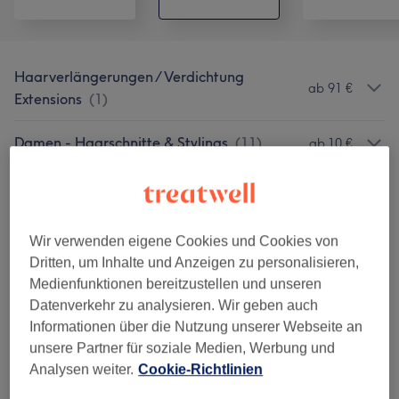
Haarverlängerungen / Verdichtung
ab 91 €
Extensions
(
1
)
Damen - Haarschnitte & Stylings
(
11
)
ab 10 €
Haarkuren & Pflege
(
8
)
ab 5 €
Herren - Haarschnitte & Stylings
(
4
)
ab 22 €
Wir verwenden eigene Cookies und Cookies von
Dritten, um Inhalte und Anzeigen zu personalisieren,
Damen - Farbe & Coloration
(
11
)
ab 28 €
Medienfunktionen bereitzustellen und unseren
Datenverkehr zu analysieren. Wir geben auch
Kinder - Haarschnitte & Stylings
(
4
)
ab 15 €
Informationen über die Nutzung unserer Webseite an
unsere Partner für soziale Medien, Werbung und
Herren - Farbe & Grauhaarkaschierung
(
1
)
85 €
Analysen weiter.
Cookie-Richtlinien