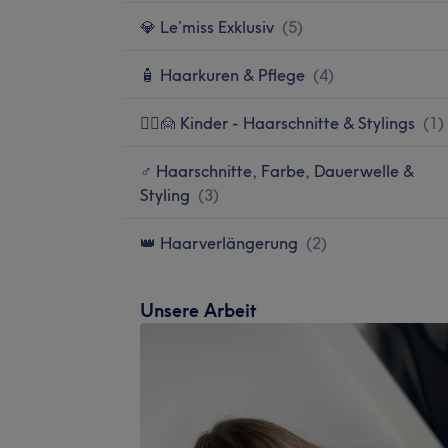
💎 Le’miss Exklusiv
(
5
)
🧴 Haarkuren & Pflege
(
4
)
🙍‍♀️🙍 Kinder - Haarschnitte & Stylings
(
1
)
♂️ Haarschnitte, Farbe, Dauerwelle &
Styling
(
3
)
👑 Haarverlängerung
(
2
)
Unsere Arbeit