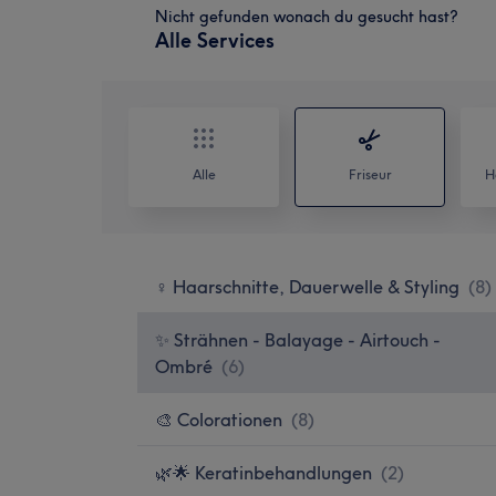
Nicht gefunden wonach du gesucht hast?
Alle Services
Alle
Friseur
H
♀️ Haarschnitte, Dauerwelle & Styling
(
8
)
✨️ Strähnen - Balayage - Airtouch -
Ombré
(
6
)
🎨 Colorationen
(
8
)
🌿🌟 Keratinbehandlungen
(
2
)