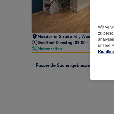
Wir verw
zu perso
Nußdorfer Straße 76,
,
Wien, 9. Bezirk
,
analysie
Geöffnet Dienstag: 09:00 - 18:00
unsere P
Nebenzeiten
Richtlin
Passende Suchergebnisse