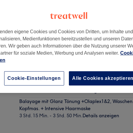
enden eigene Cookies und Cookies von Dritten, um Inhalte un
nalisieren, Medienfunktionen bereitzustellen und unseren Date
1090
ren. Wir geben auch Informationen über die Nutzung unserer W
artner für soziale Medien, Werbung und Analysen weiter.
Cooki
ien
Balayage/ Ombré/ Airtouch mit Glanz Tönung, Was
Cookie-Einstellungen
Alle Cookies akzeptiere
inkl. Int. Pflege & Styling
2 Std. 45 Min. - 3 Std.
Details anzeigen
Balayage mit Glanz Tönung +Olaplex1&2, Wasche
Kopfmas. + Intensive Haarmaske
3 Std. 15 Min. - 3 Std. 50 Min.
Details anzeigen