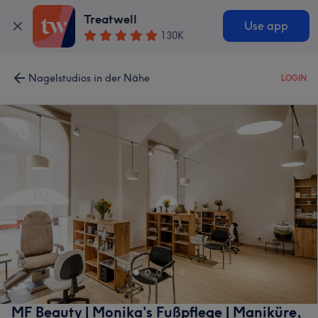
Treatwell
Use app
130K
Nagelstudios in der Nähe
LOGIN
MF Beauty | Monika's Fußpflege | Maniküre,