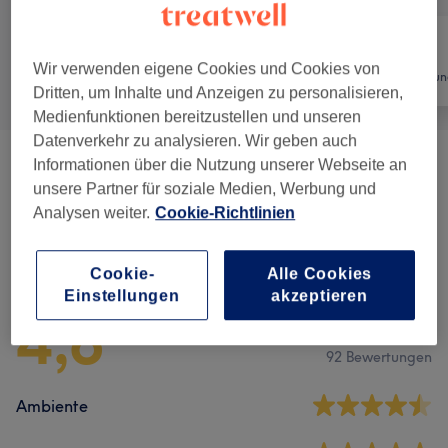
Wir verwenden eigene Cookies und Cookies von
Alle
Nägel
Haarentfernun
Dritten, um Inhalte und Anzeigen zu personalisieren,
Medienfunktionen bereitzustellen und unseren
Datenverkehr zu analysieren. Wir geben auch
Informationen über die Nutzung unserer Webseite an
Maniküre & Pediküre
(
15
)
ab 15 €
unsere Partner für soziale Medien, Werbung und
Analysen weiter.
Cookie-Richtlinien
Salonbewertungen
Cookie-
Alle Cookies
Einstellungen
akzeptieren
4,8
92 Bewertungen
Ambiente