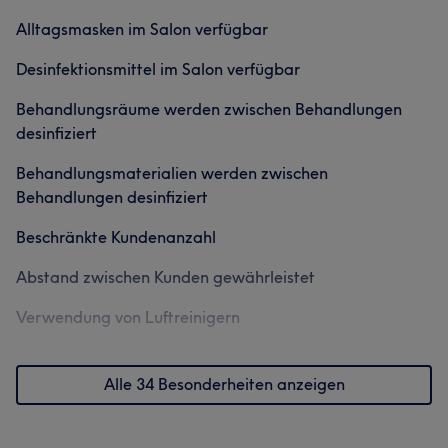
und Diskretion – bei mir erwartet dich eine ruhige,
Alltagsmasken im Salon verfügbar
sichere Atmosphäre. Ich freue mich auf dich! Wichtige
Info: Im Geschäft ist zurzeit leider nur Barzahlung
Desinfektionsmittel im Salon verfügbar
möglich, da die Kartenzahlung aufgrund technischer
Probleme nicht funktioniert. Bitte bringen Sie bis auf
Behandlungsräume werden zwischen Behandlungen
Weiteres Bargeld mit. Vielen Dank für Ihr Verständnis! 💐
desinfiziert
Ihre Brigitta
Behandlungsmaterialien werden zwischen
Behandlungen desinfiziert
Services
Beschränkte Kundenanzahl
Nägel
Gesicht
Haarentfernung
Abstand zwischen Kunden gewährleistet
Was unsere Kunden über Brigitta sagen
Verwendung von Luftreinigern
Kompetent
6
Alle 34 Besonderheiten anzeigen