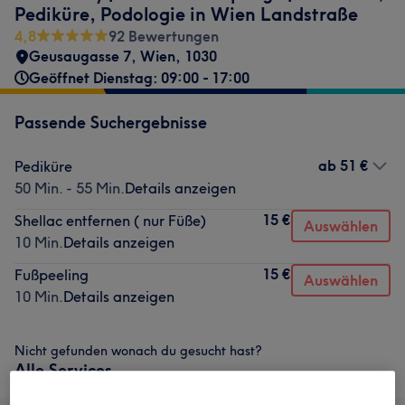
Pediküre, Podologie in Wien Landstraße
4,8
92 Bewertungen
Geusaugasse 7
,
Wien
,
1030
Geöffnet Dienstag: 09:00 - 17:00
Passende Suchergebnisse
ab
51 €
Pediküre
50 Min. - 55 Min.
Details anzeigen
15 €
Shellac entfernen ( nur Füße)
Auswählen
10 Min.
Details anzeigen
15 €
Fußpeeling
Auswählen
10 Min.
Details anzeigen
Nicht gefunden wonach du gesucht hast?
Alle Services