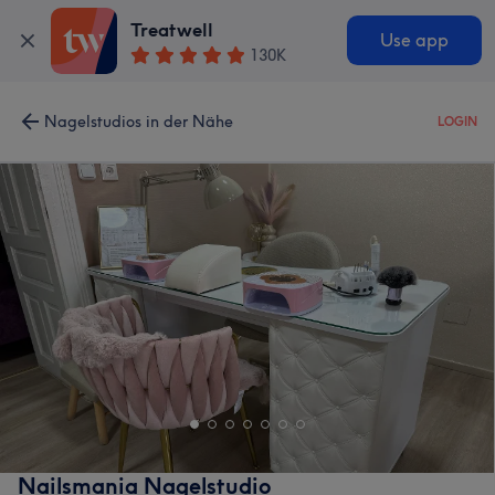
Treatwell
Use app
130K
Nagelstudios in der Nähe
LOGIN
Nailsmania Nagelstudio