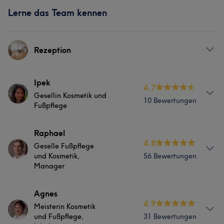
Lerne das Team kennen
Rezeption
Services
Ipek
4.7
Gesellin Kosmetik und
10 Bewertungen
Gesicht
Fußpflege
Services
Raphael
4.8
Geselle Fußpflege
Nägel
Körper
Gesicht
Massage
und Kosmetik,
56 Bewertungen
Manager
Haarentfernung
Ästhetische Medizin
Info
Agnes
4.9
Meisterin Kosmetik
Zusatzausbildung: Conversiologie 2023-2024 Harz-
und Fußpflege,
31 Bewertungen
Epilation Körper 2023-2024 Ultraschall Regeneration