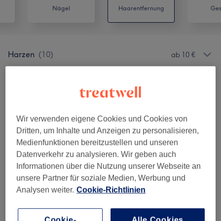
Nägel
Haarentfernung
Ges
Harzen
(
10
)
ab 10 €
Unsere Arbeit
Bild anklicken für weitere Details
Wir verwenden eigene Cookies und Cookies von
Dritten, um Inhalte und Anzeigen zu personalisieren,
Medienfunktionen bereitzustellen und unseren
Datenverkehr zu analysieren. Wir geben auch
Informationen über die Nutzung unserer Webseite an
unsere Partner für soziale Medien, Werbung und
Analysen weiter.
Cookie-Richtlinien
Cookie-
Alle Cookies