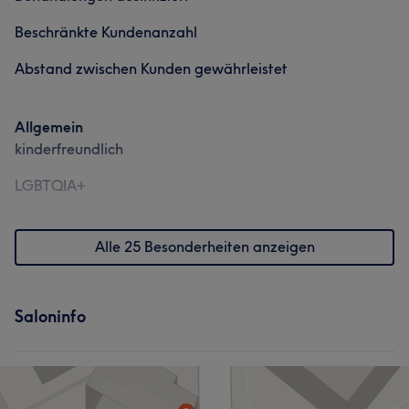
Haarentfernung
Ästhetische Medizin
Beschränkte Kundenanzahl
Abstand zwischen Kunden gewährleistet
Allgemein
kinderfreundlich
Was unsere Kunden über Raphael sagen
LGBTQIA+
Kompetent
7
Alle 25 Besonderheiten anzeigen
Saloninfo