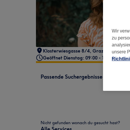
Wir verw
zu perso
analysie
Klosterwiesgasse 8/4
,
Graz
,
8010
unsere P
Geöffnet Dienstag: 09:00 - 18:00
Richtlin
Passende Suchergebnisse
Nicht gefunden wonach du gesucht hast?
Alle Services