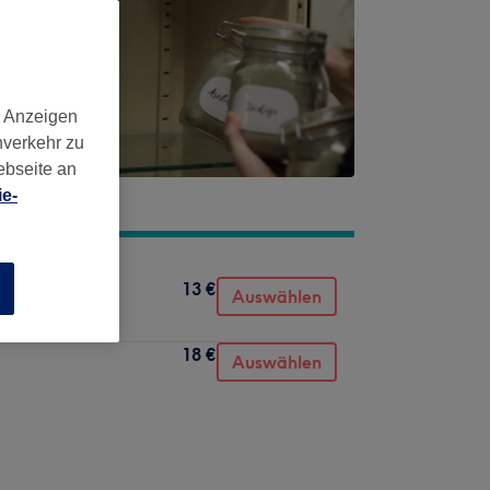
d Anzeigen
nverkehr zu
ebseite an
e-
13 €
n
Auswählen
18 €
Auswählen