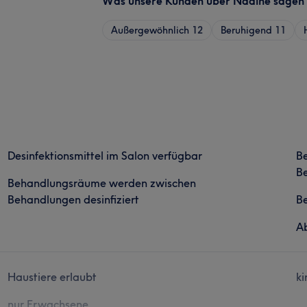
Was unsere Kunden über Nadine sagen
Außergewöhnlich
12
Beruhigend
11
Desinfektionsmittel im Salon verfügbar
B
Be
Behandlungsräume werden zwischen
Behandlungen desinfiziert
B
Ab
Haustiere erlaubt
ki
nur Erwachsene