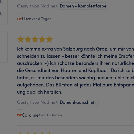
0
Gestylt von Nadine
•
Damen - Komplettfarbe
0
Lisa
•
vor 6 Tagen
Ich komme extra von Salzburg nach Graz, um mir vo
schneiden zu lassen – besser könnte ich meine Empfe
ausdrücken :-) Ich schätze besonders ihren natürlich
die Gesundheit von Haaren und Kopfhaut. Da ich selb
habe, ist mir das besonders wichtig und ich fühle mic
aufgehoben. Das Bürsten ist jedes Mal pure Entspan
unglaublich herzlich.
Gestylt von Nadine
•
Damenhaarschnitt
Caroline
•
vor 13 Tagen