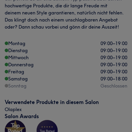
hochwertige Produkte, die dir lange Freude mit
deinem neuen Style garantieren, natürlich nicht fehlen.
Das klingt doch nach einem unschlagbaren Angebot
oder? Dann schau vorbei und gönn dir deine Auszeit!
Was unsere Kunden über Moh sagen
Professionell
27
Aufmerksam
15
Kompetent
14
Montag
09:00
–
19:00
Dienstag
09:00
–
19:00
Sympathisch
12
Mittwoch
09:00
–
19:00
Donnerstag
09:00
–
19:00
Freitag
09:00
–
19:00
Samstag
09:00
–
18:00
Sonntag
Geschlossen
Verwendete Produkte in diesem Salon
Olaplex
Salon Awards