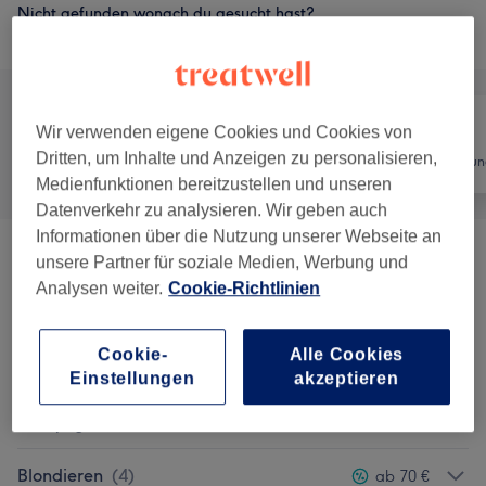
Nicht gefunden wonach du gesucht hast?
Alle Services
Wir verwenden eigene Cookies und Cookies von
Dritten, um Inhalte und Anzeigen zu personalisieren,
Alle
Friseur
Haarentfernun
Medienfunktionen bereitzustellen und unseren
Datenverkehr zu analysieren. Wir geben auch
Informationen über die Nutzung unserer Webseite an
Damen - Haarschnitte & Stylings
(
8
)
unsere Partner für soziale Medien, Werbung und
ab 15 €
Analysen weiter.
Cookie-Richtlinien
Coloration
(
6
)
ab 46,75 €
Cookie-
Alle Cookies
Strähnen
(
6
)
ab 40 €
Einstellungen
akzeptieren
Balayage
(
2
)
ab 85 €
Blondieren
(
4
)
ab 70 €