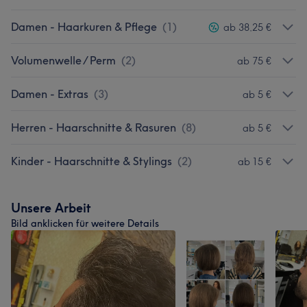
Damen - Haarkuren & Pflege
(
1
)
ab 38,25 €
Volumenwelle / Perm
(
2
)
ab 75 €
Damen - Extras
(
3
)
ab 5 €
Herren - Haarschnitte & Rasuren
(
8
)
ab 5 €
Kinder - Haarschnitte & Stylings
(
2
)
ab 15 €
Unsere Arbeit
Bild anklicken für weitere Details