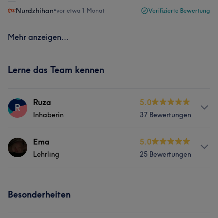
Nurdzhihan
•
vor etwa 1 Monat
Verifizierte Bewertung
Mehr anzeigen...
Lerne das Team kennen
Ruza
5.0
R
Inhaberin
37 Bewertungen
Services
Ema
5.0
Lehrling
25 Bewertungen
Nägel
Körper
Gesicht
Massage
Services
Haarentfernung
Besonderheiten
Nägel
Gesicht
Was unsere Kunden über Ruza sagen