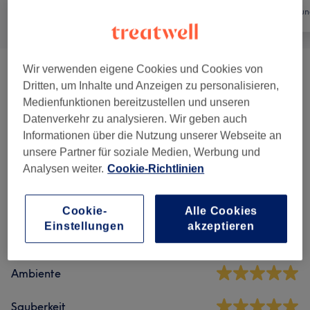
Alle
Nägel
Haarentfernun
Wir verwenden eigene Cookies und Cookies von
Nageldesign
(
11
)
ab 2 €
Dritten, um Inhalte und Anzeigen zu personalisieren,
Medienfunktionen bereitzustellen und unseren
Füße
(
14
)
ab 12 €
Datenverkehr zu analysieren. Wir geben auch
Informationen über die Nutzung unserer Webseite an
unsere Partner für soziale Medien, Werbung und
Salonbewertungen
Analysen weiter.
Cookie-Richtlinien
4,9
Cookie-
Alle Cookies
Einstellungen
akzeptieren
122 Bewertungen
Ambiente
Sauberkeit