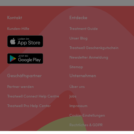
Kontakt
Entdecke
Kunden-Hilfe
Treatment Guide
Unser Blog
Treatwell Geschenkgutschein
Newsletter Anmeldung
Sitemap
Geschäftspartner
Unternehmen
Partner werden
Über uns
Treatwell Connect Help Centre
Jobs
Treatwell Pro Help Center
Impressum
Cookie-Einstellungen
Rechtliches & GDPR