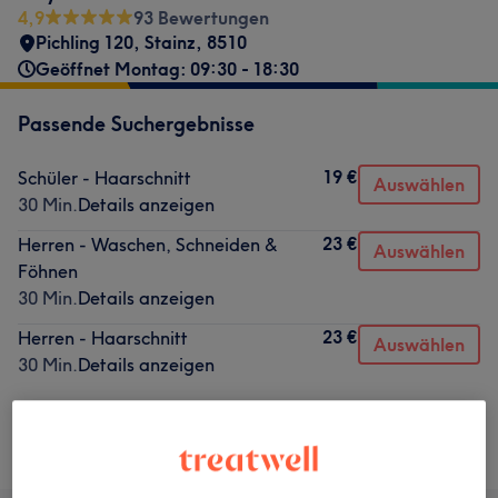
4,9
93 Bewertungen
Pichling 120
,
Stainz
,
8510
Geöffnet Montag: 09:30 - 18:30
Passende Suchergebnisse
19 €
Schüler - Haarschnitt
Auswählen
30 Min.
Details anzeigen
23 €
Herren - Waschen, Schneiden &
Auswählen
Föhnen
30 Min.
Details anzeigen
23 €
Herren - Haarschnitt
Auswählen
30 Min.
Details anzeigen
Nicht gefunden wonach du gesucht hast?
Alle Services