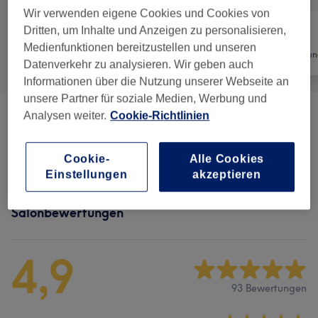
Wir verwenden eigene Cookies und Cookies von
Dritten, um Inhalte und Anzeigen zu personalisieren,
Medienfunktionen bereitzustellen und unseren
Alle
Friseur
Haarentfernun
Datenverkehr zu analysieren. Wir geben auch
Informationen über die Nutzung unserer Webseite an
unsere Partner für soziale Medien, Werbung und
Analysen weiter.
Cookie-Richtlinien
Herren - Haarschnitte & Stylings
(
8
)
ab 12 €
Kinder - Haarschnitte & Stylings
(
1
)
15 €
Cookie-
Alle Cookies
Einstellungen
akzeptieren
Salonbewertungen
4,9
93 Bewertungen