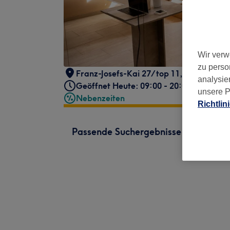
Wir verw
zu perso
Franz-Josefs-Kai 27/top 11
,
Wien
,
1010
analysie
Geöffnet Heute: 09:00 - 20:00
unsere P
Nebenzeiten
Richtlin
Passende Suchergebnisse