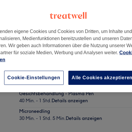
enden eigene Cookies und Cookies von Dritten, um Inhalte un
nalisieren, Medienfunktionen bereitzustellen und unseren Date
ren. Wir geben auch Informationen über die Nutzung unserer W
artner für soziale Medien, Werbung und Analysen weiter.
Cooki
ien
Wimpern & Augenbrauenlifting
Cookie-Einstellungen
Alle Cookies akzeptiere
1 Std. 20 Min.
Details anzeigen
Gesichtsbehandlung - Plasma Pen
40 Min. - 1 Std.
Details anzeigen
Microneedling
30 Min. - 1 Std. 5 Min.
Details anzeigen