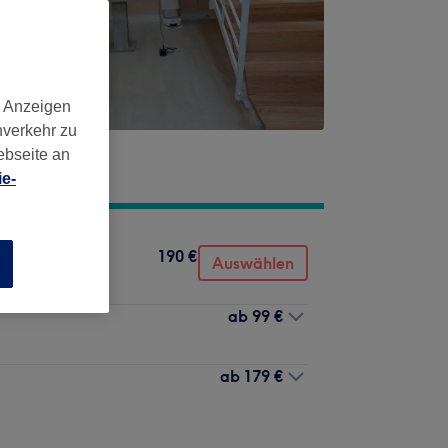
d Anzeigen
nverkehr zu
ebseite an
e-
190 €
Auswählen
n
ab
99 €
ab
179 €