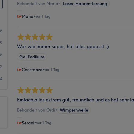
Behandelt von Maria
•
Laser-Haarentfernung
Mana
•
vor 1 Tag
45
9
War wie immer super, hat alles gepasst :)
5
Gel Pediküre
2
Constanze
•
vor 1 Tag
4
Einfach alles extrem gut, freundlich und es hat sehr 
Behandelt von Ordi
•
Wimpernwelle
Serani
•
vor 1 Tag