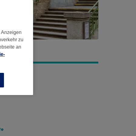
d Anzeigen
nverkehr zu
ebseite an
e-
n
te