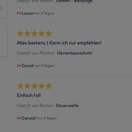
Gestylt von Rosha
•
Damen - Balayage
1
Laura
•
vor 2 Tagen
Alles bestens:) Kann ich nur empfehlen!
Gestylt von Martin
•
Herrenhaarschnitt
David
•
vor 4 Tagen
Einfach toll
Gestylt von Rosha
•
Dauerwelle
Gerald
•
vor 6 Tagen