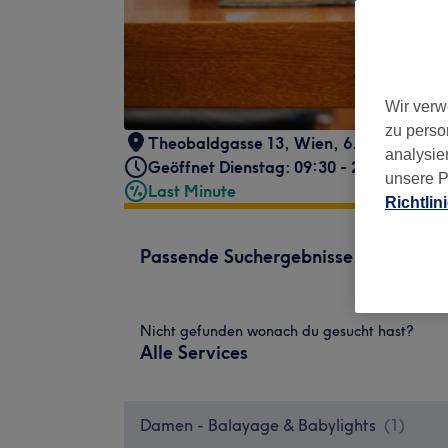
Wir verw
zu perso
Theobaldgasse 13
,
Wien, 6. Bezirk
,
106
analysie
Geöffnet Dienstag: 09:30 - 20:00
unsere P
Last Minute
Richtlin
Passende Suchergebnisse
Nicht gefunden wonach du gesucht hast?
Alle Services
Damen - Balayage & Babylights
(
1
)