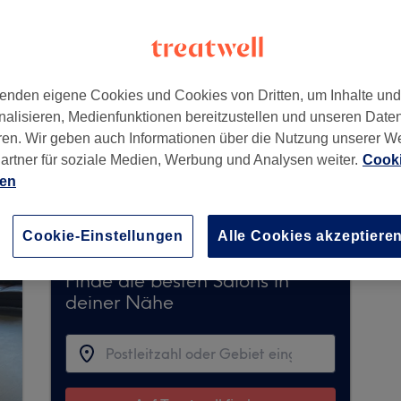
2700
enden eigene Cookies und Cookies von Dritten, um Inhalte un
nalisieren, Medienfunktionen bereitzustellen und unseren Date
ren. Wir geben auch Informationen über die Nutzung unserer W
artner für soziale Medien, Werbung und Analysen weiter.
Cooki
immt derzeit keine Buchungen über Treatwell en
ien
e Salons in Ihrer Nähe zu finden.
Dort warten vi
Cookie-Einstellungen
Alle Cookies akzeptiere
Finde die besten Salons in
deiner Nähe