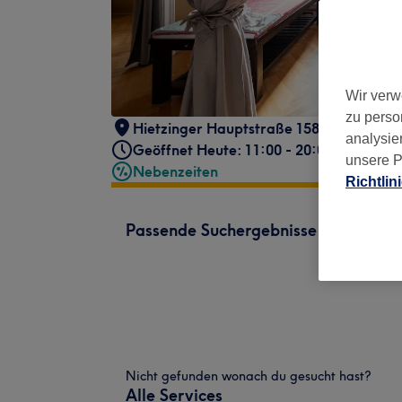
Wir verw
zu perso
Hietzinger Hauptstraße 158/1,
,
13. Bez
analysie
Geöffnet Heute: 11:00 - 20:00
unsere P
Nebenzeiten
Richtlin
Passende Suchergebnisse
Nicht gefunden wonach du gesucht hast?
Alle Services