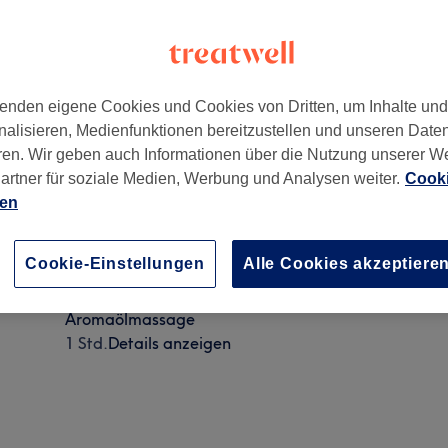
enden eigene Cookies und Cookies von Dritten, um Inhalte un
nalisieren, Medienfunktionen bereitzustellen und unseren Date
irk
,
1130
ren. Wir geben auch Informationen über die Nutzung unserer W
artner für soziale Medien, Werbung und Analysen weiter.
Cooki
ien
Thai Gesundheits-Massage
Cookie-Einstellungen
Alle Cookies akzeptiere
1 Std.
Details anzeigen
Aromaölmassage
1 Std.
Details anzeigen