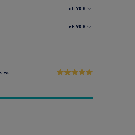
ab
90 €
ab
90 €
vice