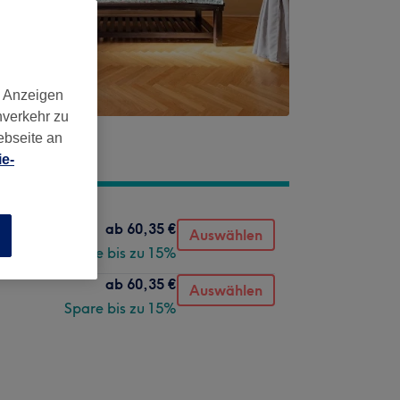
d Anzeigen
nverkehr zu
ebseite an
e-
ab
60,35 €
Auswählen
n
Spare bis zu 15%
ab
60,35 €
Auswählen
Spare bis zu 15%