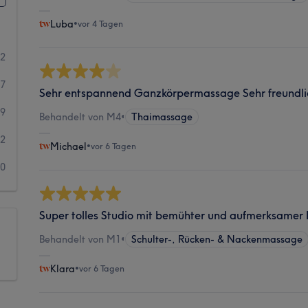
Luba
•
vor 4 Tagen
02
97
Sehr entspannend Ganzkörpermassage Sehr freundli
19
Behandelt von M4
•
Thaimassage
2
Michael
•
vor 6 Tagen
0
Super tolles Studio mit bemühter und aufmerksamer
Behandelt von M1
•
Schulter-, Rücken- & Nackenmassage
Klara
•
vor 6 Tagen