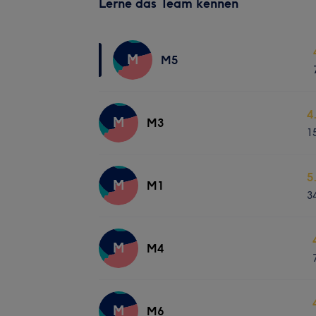
Lerne das Team kennen
M
M5
4
M
M3
1
5
M
M1
3
M
M4
M
M6