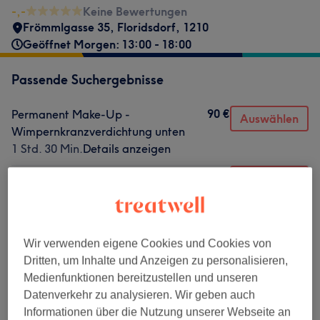
-,-
Keine Bewertungen
Frömmlgasse 35
,
Floridsdorf
,
1210
Geöffnet Morgen: 13:00 - 18:00
Passende Suchergebnisse
90 €
Permanent Make-Up -
Auswählen
Wimpernkranzverdichtung unten
1 Std. 30 Min.
Details anzeigen
100 €
Permanent Make-Up -
Auswählen
Wimpernkranzverdichtung oben
1 Std. 30 Min.
Details anzeigen
110 €
Permanent Make-Up - Lidstrich
Auswählen
Wir verwenden eigene Cookies und Cookies von
unten
Dritten, um Inhalte und Anzeigen zu personalisieren,
1 Std. 30 Min.
Details anzeigen
Medienfunktionen bereitzustellen und unseren
Datenverkehr zu analysieren. Wir geben auch
Nicht gefunden wonach du gesucht hast?
Informationen über die Nutzung unserer Webseite an