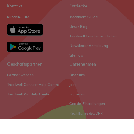
Kontakt
Entdecke
Kunden-Hilfe
Treatment Guide
Unser Blog
Treatwell Geschenkgutschein
Newsletter Anmeldung
Sitemap
Geschäftspartner
Unternehmen
Partner werden
Über uns
Treatwell Connect Help Centre
Jobs
Treatwell Pro Help Center
Impressum
Cookie-Einstellungen
Rechtliches & GDPR