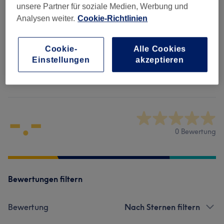
Alle Services
unsere Partner für soziale Medien, Werbung und
Analysen weiter.
Cookie-Richtlinien
Permanent Make-Up
(
9
)
ab 90 €
Cookie-
Alle Cookies
Einstellungen
akzeptieren
Salonbewertungen
-.-
0 Bewertung
Bewertungen filtern
Bewertung
Nach Sternen filtern