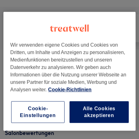
Alle
Haarentfernung
Gesicht
Wir verwenden eigene Cookies und Cookies von
Dritten, um Inhalte und Anzeigen zu personalisieren,
Medienfunktionen bereitzustellen und unseren
Laserhaarentfernung BERATUNG -
ab 0,10 €
Datenverkehr zu analysieren. Wir geben auch
TESTBEHANDLUNG
(
2
)
Informationen über die Nutzung unserer Webseite an
unsere Partner für soziale Medien, Werbung und
PAKETE - Laserhaarentfernung
(
3
)
ab 80 €
Analysen weiter.
Cookie-Richtlinien
Laserhaarentfernung Preise Nach
ab 24,50 €
ZONEN
(
28
)
Cookie-
Alle Cookies
Einstellungen
akzeptieren
Salonbewertungen