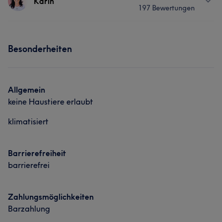
Karin
197 Bewertungen
Gesicht
Massage
Haarentfernung
Services
Besonderheiten
Gesicht
Massage
Haarentfernung
Was unsere Kunden über Karin sagen
Allgemein
keine Haustiere erlaubt
Kompetent
15
Professionell
15
Sympathisch
15
klimatisiert
Fürsorglich
12
Barrierefreiheit
barrierefrei
Zahlungsmöglichkeiten
Barzahlung