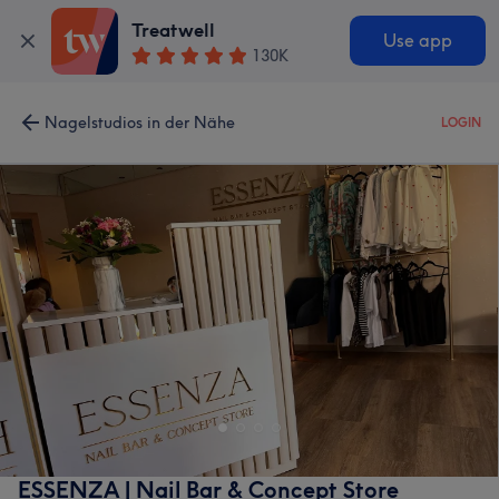
Treatwell
Use app
130K
Nagelstudios in der Nähe
LOGIN
ESSENZA | Nail Bar & Concept Store