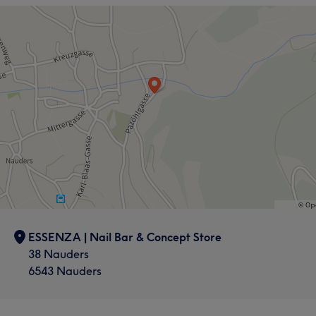
ab 1. August auch Teil von ESSENZA ist und euch
Nägel
mittwochs vor- und nachmittags sowie donnerstags
vormittags begrüßt.
Portfolio
Services
Nägel
Portfolio
ESSENZA | Nail Bar & Concept Store
38 Nauders
6543 Nauders