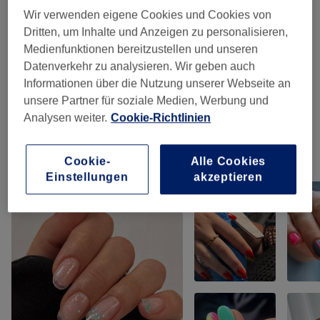
Wir verwenden eigene Cookies und Cookies von
Alle Services
Dritten, um Inhalte und Anzeigen zu personalisieren,
Medienfunktionen bereitzustellen und unseren
Datenverkehr zu analysieren. Wir geben auch
Nagelmodellage
(
6
)
ab 35 €
Informationen über die Nutzung unserer Webseite an
unsere Partner für soziale Medien, Werbung und
Maniküre & Pediküre
(
4
)
ab 6 €
Analysen weiter.
Cookie-Richtlinien
Unsere Arbeit
Cookie-
Alle Cookies
Bild anklicken für weitere Details
Einstellungen
akzeptieren