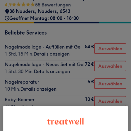
4,9
55 Bewertungen
38 Nauders
,
Nauders
,
6543
Geöffnet Montag: 08:00 - 18:00
Beliebte Services
54 €
Nagelmodellage - Auffüllen mit Gel
Auswählen
1 Std. 15 Min.
Details anzeigen
72 €
Nagelmodellage - Neues Set mit Gel
Auswählen
1 Std. 30 Min.
Details anzeigen
6 €
Nagelreparatur
Auswählen
10 Min.
Details anzeigen
10 €
Baby-Boomer
Auswählen
15 Min.
Details anzeigen
10 €
French
Auswählen
15 Min.
Details anzeigen