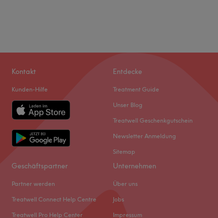
Kontakt
Entdecke
Kunden-Hilfe
Treatment Guide
Unser Blog
Treatwell Geschenkgutschein
Newsletter Anmeldung
Sitemap
Geschäftspartner
Unternehmen
Partner werden
Über uns
Treatwell Connect Help Centre
Jobs
Treatwell Pro Help Center
Impressum