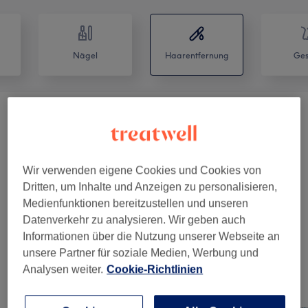
Nägel
Haarentfernung
Ges
SHR-LASER Herren
(
2
)
ab 25 €
SHR-LASER Damen
(
2
)
ab 25 €
Wir verwenden eigene Cookies und Cookies von
SHR-LASER Mit ALMA LASER Soprano
Dritten, um Inhalte und Anzeigen zu personalisieren,
ab 15 €
ICE
(
4
)
Medienfunktionen bereitzustellen und unseren
Datenverkehr zu analysieren. Wir geben auch
Informationen über die Nutzung unserer Webseite an
SHR-LASER
(
1
)
60 €
unsere Partner für soziale Medien, Werbung und
Analysen weiter.
Cookie-Richtlinien
Unsere Arbeit
Bild anklicken für weitere Details