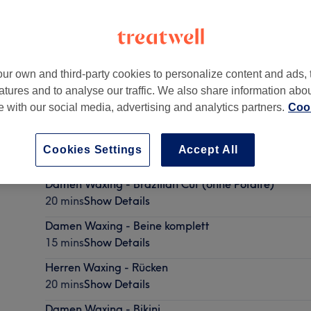
ur own and third-party cookies to personalize content and ads, 
atures and to analyse our traffic. We also share information abo
te with our social media, advertising and analytics partners.
Cook
orf
,
2103 -
Part of Wax It
Cookies Settings
Accept All
Damen Waxing - Brazilian Cut (ohne Pofalte)
20 mins
Show Details
Damen Waxing - Beine komplett
15 mins
Show Details
Herren Waxing - Rücken
20 mins
Show Details
Damen Waxing - Bikini