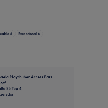
a
eable
6
Exceptional
6
haela Mayrhuber Access Bars -
orf
aße 85 Top 4,
zersdorf