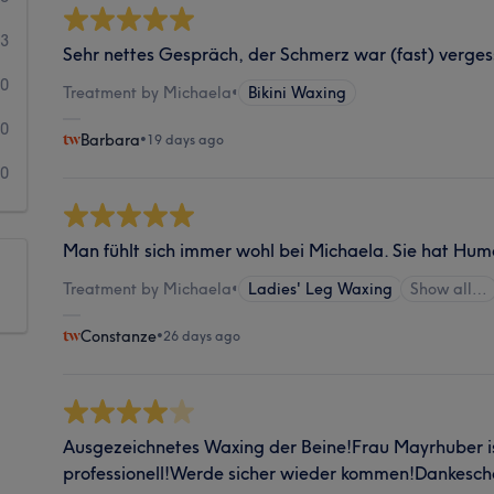
3
Sehr nettes Gespräch, der Schmerz war (fast) verges
0
Treatment by Michaela
•
Bikini Waxing
0
Barbara
•
19 days ago
0
Man fühlt sich immer wohl bei Michaela. Sie hat Humor
Treatment by Michaela
•
Ladies' Leg Waxing
Show all…
Constanze
•
26 days ago
Ausgezeichnetes Waxing der Beine!Frau Mayrhuber is
professionell!Werde sicher wieder kommen!Dankesch