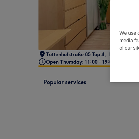
We use o
media fe
of our si
Tuttenhofstraße 85 Top 4,
,
Langenzersd
Open Thursday: 11:00 - 19:00
Popular services