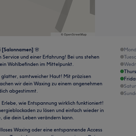
ei [Salonnamen]
🌸
Mond
Service und einer Erfahrung! Bei uns stehen
Tues
dein Wohlbefinden im Mittelpunkt.
Wedn
Thur
 glatter, samtweicher Haut! Mit präzisen
Frida
machen wir dein Waxing zu einem angenehmen
Satu
 dich abgestimmt.
Sund
:
Erlebe, wie Entspannung wirklich funktioniert!
Energieblockaden zu lösen und einfach wieder in
, die dein Leben verändern kann.
lloses Waxing oder eine entspannende Access