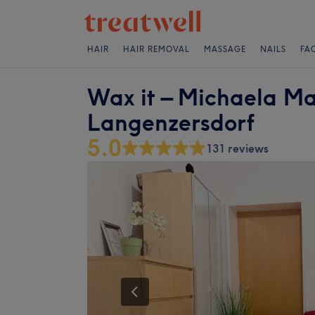
HAIR
HAIR REMOVAL
MASSAGE
NAILS
FA
Wax it – Michaela Ma
Langenzersdorf
5.0
131 reviews