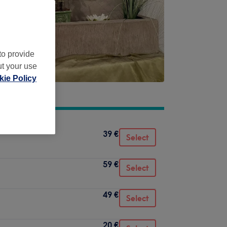
to provide
ut your use
ie Policy
39 €
Select
59 €
Select
49 €
Select
20 €