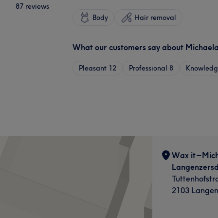
87 reviews
Body
Hair removal
What our customers say about Michael
Pleasant
12
Professional
8
Knowledg
Wax it – Mic
Langenzersd
Tuttenhofstr
2103 Langen