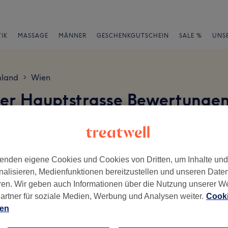
IK
MASSAGE
MÄNNER
GESCHENKGUTSCHEIN
SALE %
UNS
mland
Wien
>
ger Hauptstrasse Bewertunge
rk
en
enden eigene Cookies und Cookies von Dritten, um Inhalte un
nalisieren, Medienfunktionen bereitzustellen und unseren Date
ren. Wir geben auch Informationen über die Nutzung unserer W
ch geschrieben.
artner für soziale Medien, Werbung und Analysen weiter.
Cooki
Ambiente
Se
ien