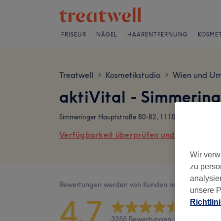
FRISEUR
NÄGEL
HAARENTFERNUNG
KOSMET
Treatwell
Kosmetikstudio
Wien und U
>
>
aktiVital - Simmerin
Simmeringer Hauptstraße 80-82, 1110 Wien, 11. Bezi
Verfügbarkeit überprüfen und online buch
Wir verw
zu perso
analysie
Bewertungen werden von Kunden nach ihrem Besu
unsere P
4,7
Richtlin
3255 Bewertungen