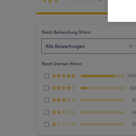
Nach Behandlung filtern
Alle Bewertungen
Nach Sternen filtern
169
32
9
2
2