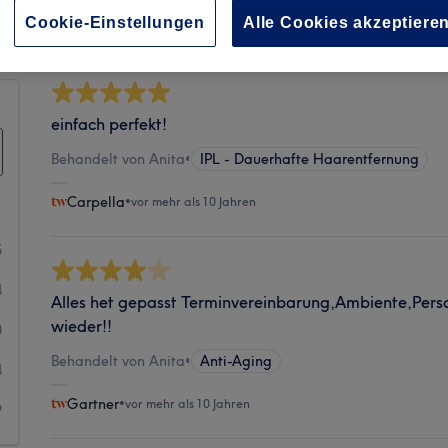
Sauberkeit
Cookie-Einstellungen
Alle Cookies akzeptiere
einfach perfekt!
Behandelt von Anita
•
IPL - Dauerhafte Haarentfernung
Carpella
•
vor mehr als 10 Jahren
5
4
Alles het gepasst Terminvereinbarung,Ambiente,Perso
wieder!!
0
Behandelt von Anita
•
Anti-Aging
4
Gartner
•
vor mehr als 10 Jahren
9