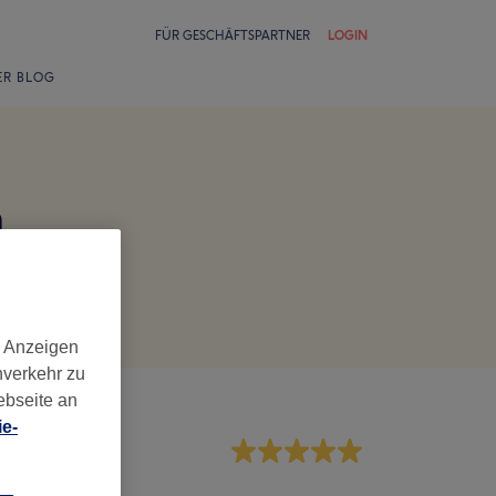
FÜR GESCHÄFTSPARTNER
LOGIN
ER BLOG
n
d Anzeigen
nverkehr zu
ebseite an
e-
rvice